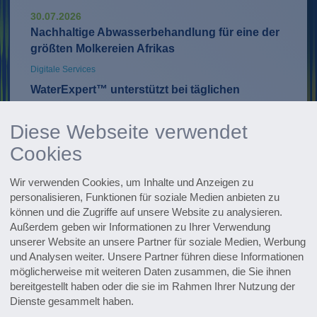
30.07.2026
Nachhaltige Abwasserbehandlung für eine der
größten Molkereien Afrikas
Digitale Services
WaterExpert™ unterstützt bei täglichen
Routinen im Anlagenbetrieb und liefert
Hinweise zur Optimierung
Diese Webseite verwendet
Cookies
Entdecken Sie zahlreiche
Referenzprojekte
Wir verwenden Cookies, um Inhalte und Anzeigen zu
personalisieren, Funktionen für soziale Medien anbieten zu
können und die Zugriffe auf unsere Website zu analysieren.
Außerdem geben wir Informationen zu Ihrer Verwendung
Whitepaper, Broschüren & mehr
unserer Website an unsere Partner für soziale Medien, Werbung
Zum Downloadcenter
und Analysen weiter. Unsere Partner führen diese Informationen
möglicherweise mit weiteren Daten zusammen, die Sie ihnen
bereitgestellt haben oder die sie im Rahmen Ihrer Nutzung der
Forschung & Weiterentwicklung
Dienste gesammelt haben.
Innovationen entdecken