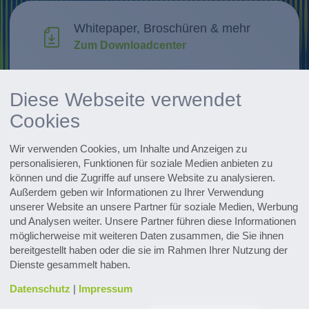
Whitepaper, Broschüren & mehr
Zum Downloadcenter
Forschung & Weiterentwicklung
Diese Webseite verwendet
Innovationen entdecken
Cookies
Alle Events im Überblick
Wir verwenden Cookies, um Inhalte und Anzeigen zu
Zu den Terminen
personalisieren, Funktionen für soziale Medien anbieten zu
können und die Zugriffe auf unsere Website zu analysieren.
Zum Pharmaceutical Newsletter
Außerdem geben wir Informationen zu Ihrer Verwendung
anmelden
unserer Website an unsere Partner für soziale Medien, Werbung
und Analysen weiter. Unsere Partner führen diese Informationen
möglicherweise mit weiteren Daten zusammen, die Sie ihnen
bereitgestellt haben oder die sie im Rahmen Ihrer Nutzung der
Dienste gesammelt haben.
Datenschutz
|
Impressum
Kontakt & Service
Downloads
Glossar