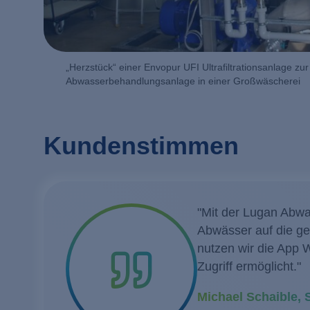
„Herzstück“ einer Envopur UFI Ultrafiltrationsanlage zur
Abwasserbehandlungsanlage in einer Großwäscherei
Kundenstimmen
"Mit der Lugan Abwa
"Ich möchte mich i
"Unsere neue nachha
"Wir haben uns für
Abwässer auf die gef
EnviroChemie für d
Wasserbehandlungste
and Environment ei
nutzen wir die App 
Unternehmen gefragt
Ressourcen. Ohne d
verfügbaren Optione
Zugriff ermöglicht."
EnviroChemie gerne
möglich gewesen."
EnviroChemie hat zu
zu erfüllen."
Michael Schaible, 
Dipl.-Ing. Ljiljan
André Rolle, Leite