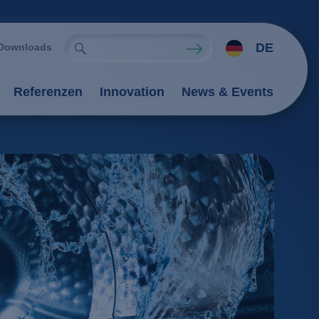
DE
Downloads
Referenzen
Innovation
News & Events
ien
rfahren
tung
Verfahren
tionsverfahren
an-Verfahren
il
Flockung / Sedimentation