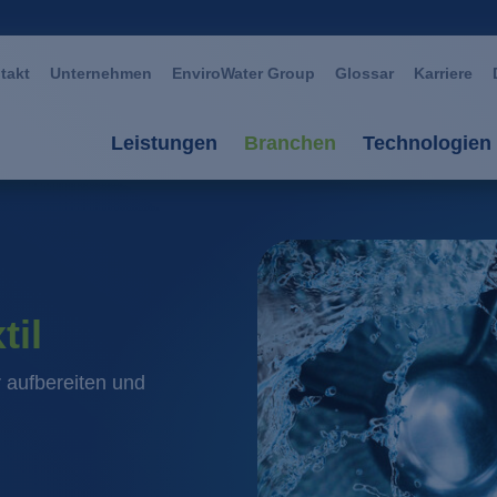
takt
Unternehmen
EnviroWater Group
Glossar
Karriere
Leistungen
Branchen
Technologien
Leistungen
Branchen
Technolog
Beratung & Planung
Automotive
Aerobe Ve
Anlagen
Bergbau / Erzverarbei
Anaerobe 
til
Services
Chemie / Petrochemie
AOP Oxida
 aufbereiten und
Anlagenmanagement
Glas / Keramik
Biomembr
Großwäschereien / Text
Fällung / 