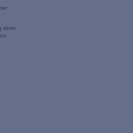
ner
g eines
ern