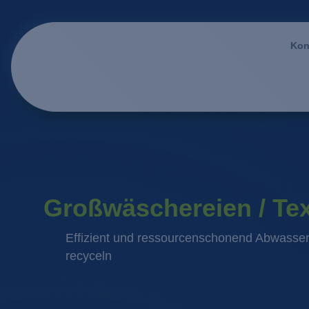
Kon
Großwäschereien / Tex
Effizient und ressourcenschonend Abwasser
recyceln