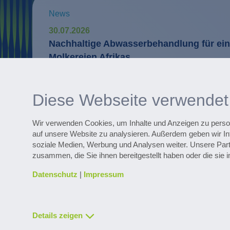
News
30.07.2026
Nachhaltige Abwasserbehandlung für ein
Molkereien Afrikas
Digitale Services
WaterExpert™ unterstützt bei täglichen 
Diese Webseite verwendet
Anlagenbetrieb und liefert Hinweise zur 
Wir verwenden Cookies, um Inhalte und Anzeigen zu persona
auf unsere Website zu analysieren. Außerdem geben wir In
soziale Medien, Werbung und Analysen weiter. Unsere Part
Entdecken Sie zahlreiche Referenzpr
zusammen, die Sie ihnen bereitgestellt haben oder die si
Datenschutz
|
Impressum
Details zeigen