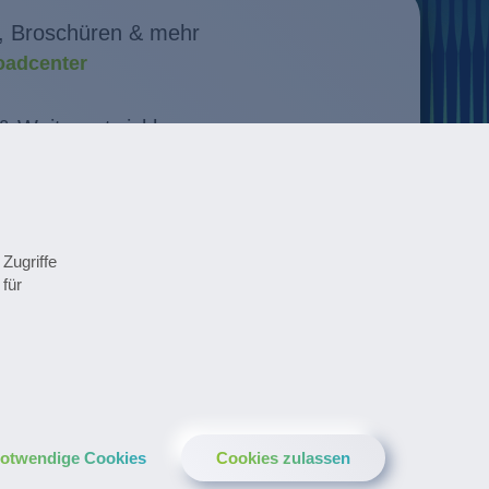
, Broschüren & mehr
adcenter
& Weiterentwicklung
n entdecken
 im Überblick
minen
Zugriffe
für
cal Newsletter anmelden
notwendige Cookies
Cookies zulassen