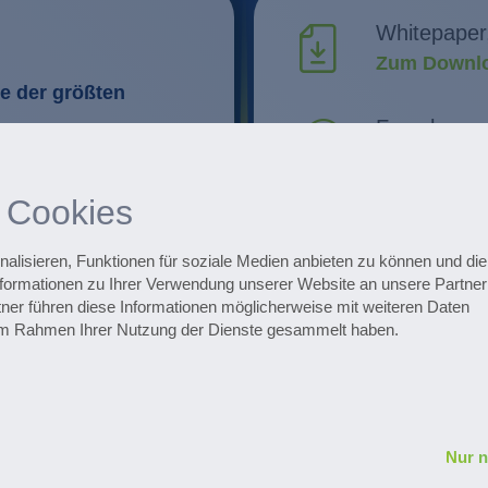
Whitepaper
Zum Downlo
e der größten
Forschung 
Innovatione
Routinen im
 Cookies
Optimierung
Alle Events
Zu den Ter
lisieren, Funktionen für soziale Medien anbieten zu können und die 
formationen zu Ihrer Verwendung unserer Website an unsere Partner 
ner führen diese Informationen möglicherweise mit weiteren Daten
ojekte
Zum Pharmaceuti
e im Rahmen Ihrer Nutzung der Dienste gesammelt haben.
Nur 