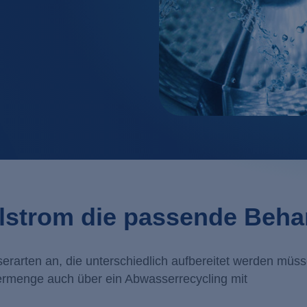
Industrielles Wasserre
Filtration
Kosmetik / Reinigungs
Flotation
Lebensmittel / Getränk
Ionenaust
Metall- / Oberflächent
Membranv
Molkereien
Neutralisa
Pharma / Biotechnolog
Regenerative Energie
Transportwesen / Verk
ilstrom die passende Beh
rarten an, die unterschiedlich aufbereitet werden müss
sermenge auch über ein Abwasserrecycling mit