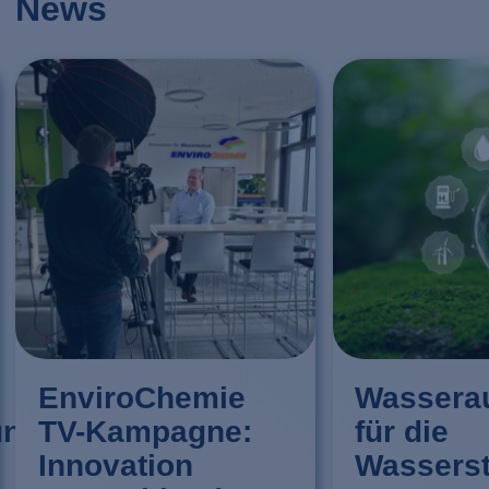
News
EnviroChemie
Wasserau
ung
TV-Kampagne:
für die
Innovation
Wasserst