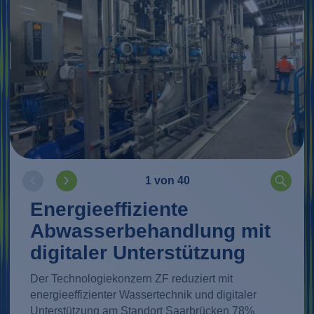
1 von 40
Energieeffiziente
Abwasserbehandlung mit
digitaler Unterstützung
Der Technologiekonzern ZF reduziert mit
energieeffizienter Wassertechnik und digitaler
Unterstützung am Standort Saarbrücken 78%
Mehr erfahren