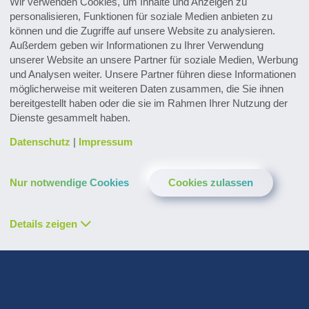
Wir verwenden Cookies, um Inhalte und Anzeigen zu
personalisieren, Funktionen für soziale Medien anbieten zu
30.07.2026
können und die Zugriffe auf unsere Website zu analysieren.
Nachhaltige Abwasserbehandlung für eine der
Außerdem geben wir Informationen zu Ihrer Verwendung
größten Molkereien Afrikas
unserer Website an unsere Partner für soziale Medien, Werbung
Digitale Services
und Analysen weiter. Unsere Partner führen diese Informationen
WaterExpert™ unterstützt bei täglichen
möglicherweise mit weiteren Daten zusammen, die Sie ihnen
bereitgestellt haben oder die sie im Rahmen Ihrer Nutzung der
Routinen im Anlagenbetrieb und liefert
Dienste gesammelt haben.
Hinweise zur Optimierung
Datenschutz
|
Impressum
Entdecken Sie zahlreiche
Referenzprojekte
Nur notwendige Cookies
Cookies zulassen
Details zeigen
Whitepaper, Broschüren & mehr
Zum Downloadcenter
Forschung & Weiterentwicklung
Innovationen entdecken