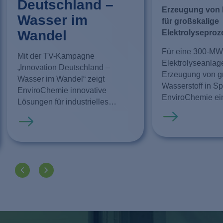
Deutschland –
Erzeugung von 
Wasser im
für großskalige
Wandel
Elektrolyseproz
Für eine 300-MW
Mit der TV-Kampagne
Elektrolyseanlag
„Innovation Deutschland –
Erzeugung von 
Wasser im Wandel“ zeigt
Wasserstoff in Sp
EnviroChemie innovative
EnviroChemie ein
Lösungen für industrielles
EnviModulen vor
Wassermanagement,
Mehr erfahren
Wasseraufbereit
Mehr erfahren
Wasseraufbereitung und
Reinstwassererz
Wasserrecycling.
Projekt zählt zu 
nachhaltigen
Wasserstoffvorh
Mit der zuverläss
Versorgung der E
mit hochreinem 
unterstützt Envi