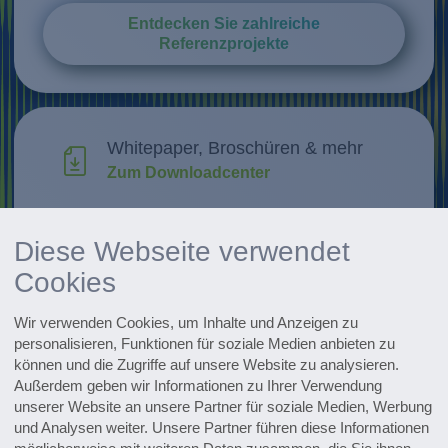
Entdecken Sie zahlreiche
Referenzprojekte
Whitepaper, Broschüren & mehr
Zum Downloadcenter
Forschung & Weiterentwicklung
Diese Webseite verwendet
Innovationen entdecken
Cookies
Alle Events im Überblick
Wir verwenden Cookies, um Inhalte und Anzeigen zu
Zu den Terminen
personalisieren, Funktionen für soziale Medien anbieten zu
können und die Zugriffe auf unsere Website zu analysieren.
Zum Pharmaceutical Newsletter
Außerdem geben wir Informationen zu Ihrer Verwendung
anmelden
unserer Website an unsere Partner für soziale Medien, Werbung
und Analysen weiter. Unsere Partner führen diese Informationen