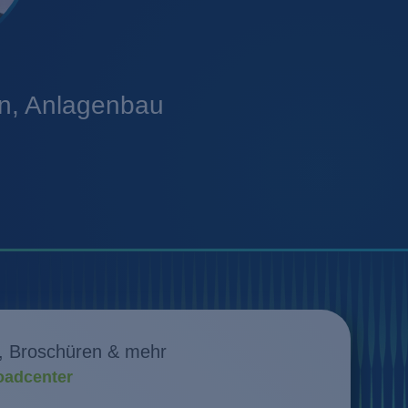
en, Anlagenbau
, Broschüren & mehr
adcenter