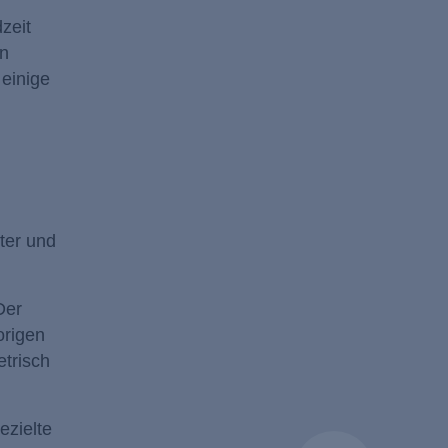
zeit
en
einige
ter und
Der
origen
etrisch
ezielte