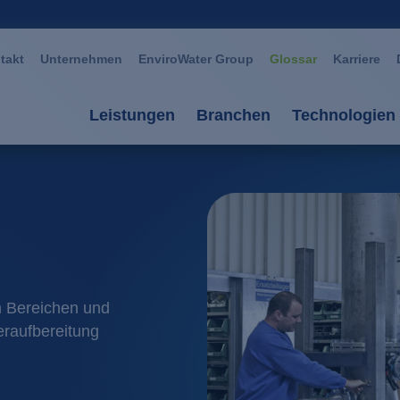
takt
Unternehmen
EnviroWater Group
Glossar
Karriere
Leistungen
Branchen
Technologien
Leistungen
Branchen
Technolog
Beratung & Planung
Automotive
Aerobe Ve
Anlagen
Bergbau / Erzverarbei
Anaerobe 
Services
Chemie / Petrochemie
AOP Oxida
hen Bereichen und
raufbereitung
Anlagenmanagement
Glas / Keramik
Biomembr
Großwäschereien / Text
Fällung / 