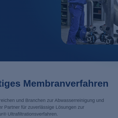
Industrielles Wasserre
Filtration
Kosmetik / Reinigungs
Flotation
Lebensmittel / Getränk
Ionenaust
Metall- / Oberflächent
Membranv
Molkereien
Neutralisa
Pharma / Biotechnolog
Regenerative Energie
Transportwesen / Verk
seitiges Membranverfahren
n Bereichen und Branchen zur Abwasserreinigung und
hr Partner für zuverlässige Lösungen zur
® Ultrafiltrationsverfahren.