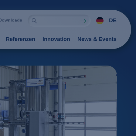
DE
Downloads
Referenzen
Innovation
News & Events
ien
rfahren
tung
Verfahren
tionsverfahren
an-Verfahren
il
Flockung / Sedimentation