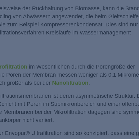
ielsweise der Rückhaltung von Biomasse, kann die Stand
cling von Abwässern angewendet, die beim Gleitschleif
wie zum Beispiel Kompressorenkondensat. Dies sind nur 
iltrationsverfahren Kreisläufe im Wassermanagement
ofiltration
im Wesentlichen durch die Porengröße der
Die Poren der Membran messen weniger als 0,1 Mikrome
doch größer als bei der
Nanofiltration
.
iltrationsmembranen ist deren asymmetrische Struktur. 
chicht mit Poren im Submikronbereich und einer offenp
 Die Membranen bei der Mikrofiltration dagegen sind symm
körper nicht variiert.
Envopur® Ultrafiltration sind so konzipiert, dass eine g