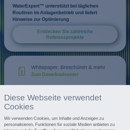
WaterExpert™ unterstützt bei täglichen
Routinen im Anlagenbetrieb und liefert
Hinweise zur Optimierung
Entdecken Sie zahlreiche
Referenzprojekte
Whitepaper, Broschüren & mehr
Zum Downloadcenter
Forschung & Weiterentwicklung
Diese Webseite verwendet
Innovationen entdecken
Cookies
Alle Events im Überblick
Wir verwenden Cookies, um Inhalte und Anzeigen zu
Zu den Terminen
personalisieren, Funktionen für soziale Medien anbieten zu