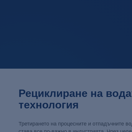
Рециклиране на вода
технология
Третирането на процесните и отпадъчните во
става все по-важно в индустрията. Чрез целе