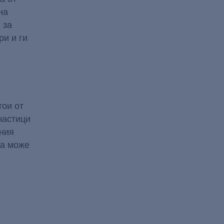
на
 за
и и ги
тои от
частици
нния
да може