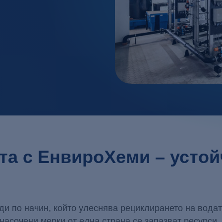
Млекопреработвателни пр
Неутрализаци
Солари / Стъкло / Керамика
Преципитация
Транспортен сектор
Усъвършенств
Фармацевтична индустрия 
Филтрация / 
Химическа индустрия / Пет
Хранително-вкусова
та с ЕнвироХеми – усто
ди по начин, който улеснява рециклирането на водат
насочени мерки от една страна се запазват ресурси, 