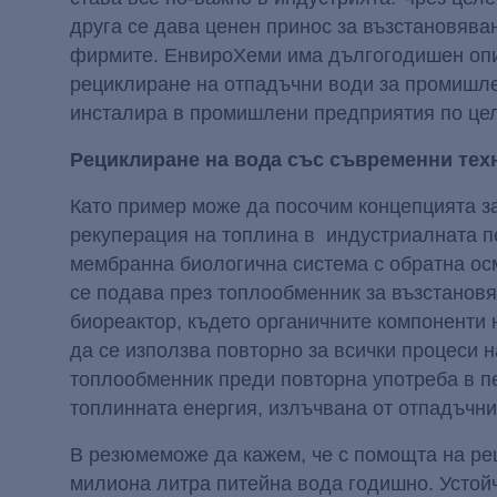
друга се дава ценен принос за възстановяван
фирмите. ЕнвироХеми има дългогодишен опит
рециклиране на отпадъчни води за промишле
инсталира в промишлени предприятия по цел
Рециклиране на вода със съвременни тех
Като пример може да посочим концепцията за
рекуперация на топлина в индустриалната пе
мембранна биологична система с обратна осм
се подава през топлообменник за възстановя
биореактор, където органичните компоненти 
да се използва повторно за всички процеси 
топлообменник преди повторна употреба в п
топлинната енергия, излъчвана от отпадъчни
В резюмеможе да кажем, че с помощта на ре
милиона литра питейна вода годишно. Устой