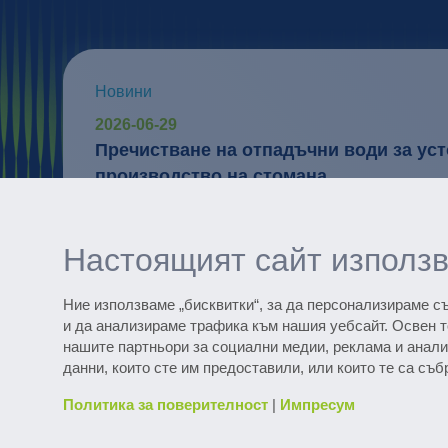
Новини
2026-06-29
Пречистване на отпадъчни води за ус
производство на стомана
Дигитални услуги
WaterExpert™ осигурява подкрепа при
Настоящият сайт използв
операции в експлоатацията на станция
информация за оптимизация.
Ние използваме „бисквитки“, за да персонализираме 
и да анализираме трафика към нашия уебсайт. Освен 
нашите партньори за социални медии, реклама и анали
Открийте множество референтни п
данни, които сте им предоставили, или които те са съб
Политика за поверителност
|
Импресум