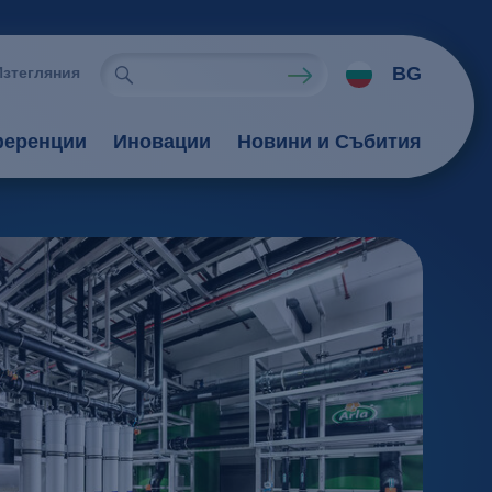
BG
Изтегляния
еренции
Иновации
Новини и Събития
еси
кстилна индустрия
оцеси
опроцеси
рхности
тка на руда
оцеси