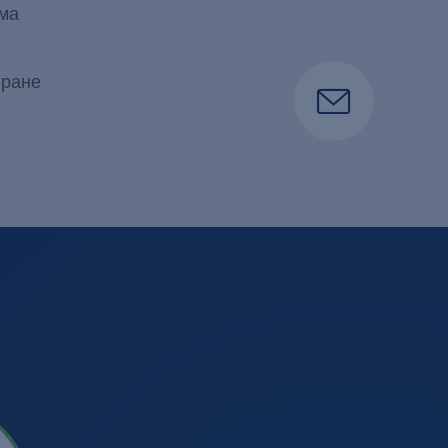
има
иране