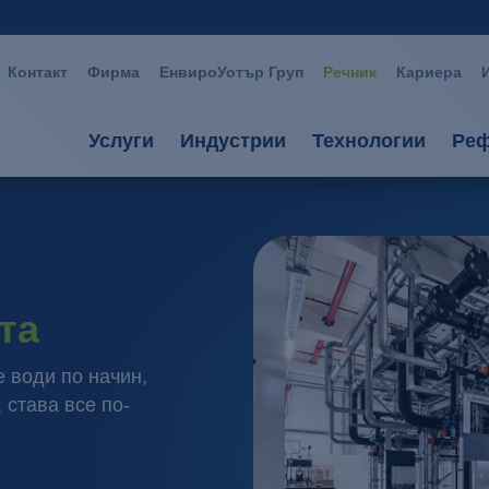
Контакт
Фирма
ЕнвироУотър Груп
Речник
Кариера
Услуги
Индустрии
Технологии
Реф
Услуги
Индустрии
Технологии
Консултации и планиране
Автомобилна индустрия
Аеробни проц
Пречиствателни станции
Индустриални перални / Те
Анаеробни пр
та
oborudvane-uslugi
Козметика / Детергенти
Мембранни би
 води по начин,
 става все по-
Управление на станцията
Метал / Третиране на повъ
Йонообмен
Минна индустрия / Прерабо
Мембранни пр