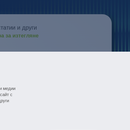
татии и други
а за изтегляне
 и развитие
новациите
бития
те
и медии
сайт с
други
pharmaceutical newsletter