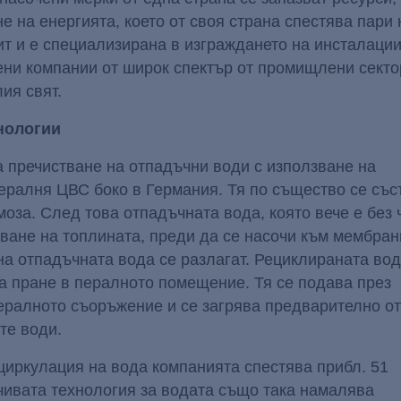
е на енергията, което от своя страна спестява пари 
 и е специализирана в изграждането на инсталации
ни компании от широк спектър от промищлени сектор
ия свят.
нологии
 пречистване на отпадъчни води с използване на
ралня ЦВС боко в Германия. Тя по същество се със
оза. След това отпадъчната вода, която вече е без 
ване на топлината, преди да се насочи към мембра
на отпадъчната вода се разлагат. Рециклираната во
на пране в пералното помещение. Тя се подава през
ералното съоръжение и се загрява предварително от
те води.
циркулация на вода компанията спестява прибл. 51
чивата технология за водата също така намалява