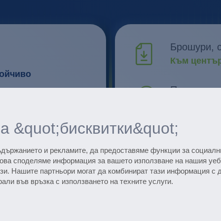
Брошури, с
Към център
тойчиво
Проучване
Открийте и
 ежедневните
а &quot;бисквитки&quot;
та и предоставя
Всички съ
Вижте дати
съдържанието и рекламите, да предоставяме функции за социалн
това споделяме информация за вашето използване на нашия уеб
зи. Нашите партньори могат да комбинират тази информация с 
роекти
Subscribe to the 
рали във връзка с използването на техните услуги.