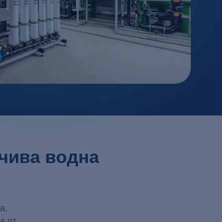
едприятия
я
, флокулация и утаяване
ани процеси на окисление (AOP)
/ Биотехнологии
Адсорбция
рохимия
йчива водна
а,
а от