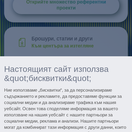
Открийте множество референтни
проекти
Брошури, статии и други
Към центъра за изтегляне
Проучване и развитие
Настоящият сайт използва
Открийте иновациите
&quot;бисквитки&quot;
Всички събития
Ние използваме „бисквитки“, за да персонализираме
Вижте датите
съдържанието и рекламите, да предоставяме функции за
социални медии и да анализираме трафика към нашия
Subscribe to the pharmaceutical
уебсайт. Освен това споделяме информация за вашето
newsletter
използване на нашия уебсайт с нашите партньори за
социални медии, реклама и анализи. Нашите партньори
могат да комбинират тази информация с други данни, които