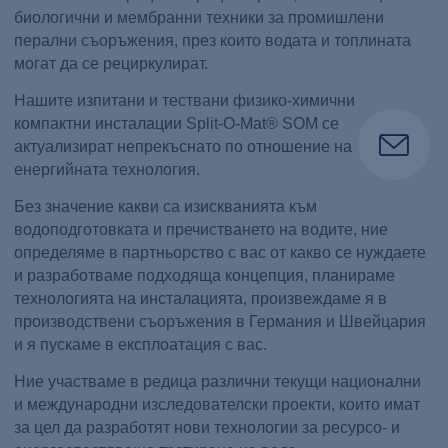
биологични и мембранни техники за промишлени
перални съоръжения, през които водата и топлината
могат да се рециркулират.
Нашите изпитани и тествани физико-химични
компактни инсталации Split-O-Mat® SOM се
актуализират непрекъснато по отношение на
енергийната технология.
Без значение какви са изискванията към
водоподготовката и пречистването на водите, ние
определяме в партньорство с вас от какво се нуждаете
и разработваме подходяща концепция, планираме
технологията на инсталацията, произвеждаме я в
производствени съоръжения в Германия и Швейцария
и я пускаме в експлоатация с вас.
Ние участваме в редица различни текущи национални
и международни изследователски проекти, които имат
за цел да разработят нови технологии за ресурсо- и