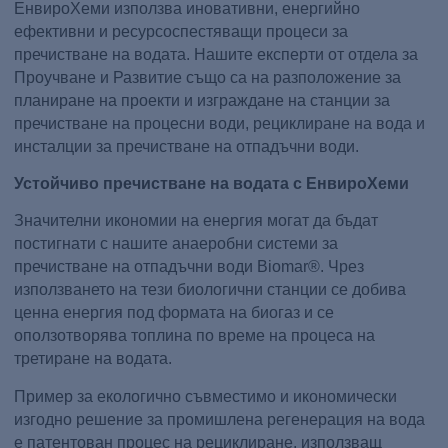
ЕнвироХеми използва иновативни, енергийно
ефективни и ресурсоспестяващи процеси за
пречистване на водата. Нашите експерти от отдела за
Проучване и Развитие също са на разположение за
планиране на проекти и изграждане на станции за
пречистване на процесни води, рециклиране на вода и
инсталции за пречистване на отпадъчни води.
Устойчиво пречистване на водата с ЕнвироХеми
Значителни икономии на енергия могат да бъдат
постигнати с нашите анаеробни системи за
пречистване на отпадъчни води Biomar®. Чрез
използването на тези биологични станции се добива
ценна енергия под формата на биогаз и се
оползотворява топлина по време на процеса на
третиране на водата.
Пример за екологично съвместимо и икономически
изгодно решение за промишлена регенерация на вода
е патентован процес на рециклиране, използващ