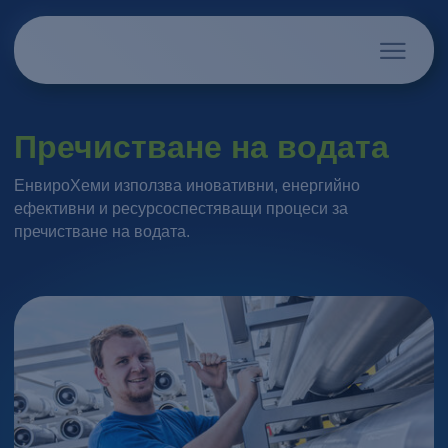
Пречистване на водата
ЕнвироХеми използва иновативни, енергийно
ефективни и ресурсоспестяващи процеси за
пречистване на водата.