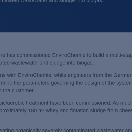
taminated wastewater and sludge into biogas.
Млекопреработвателни пр
Неутрализаци
Солари / Стъкло / Керамика
Преципитация
Транспортен сектор
Усъвършенств
Фармацевтична индустрия 
Филтрация / 
Химическа индустрия / Пет
here has commissioned EnviroChemie to build a multi-sta
nated wastewater and sludge into biogas.
Хранително-вкусова
ons with EnviroChemie, while engineers from the German
ermine the parameters governing the design of the syste
o the customer.
ic/aerobic treatment have been commissioned. As muc
pproximately 180 m³ whey and flotation sludge from chee
eating organically severely contaminated wastewater an