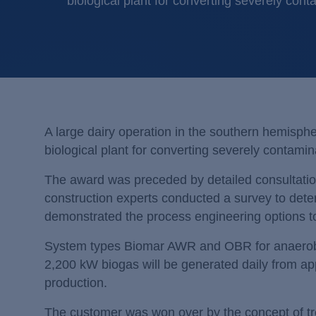
biological plant for converting severely con
A large dairy operation in the southern hemisp
biological plant for converting severely contami
The award was preceded by detailed consultati
construction experts conducted a survey to det
demonstrated the process engineering options t
System types Biomar AWR and OBR for anaerob
2,200 kW biogas will be generated daily from a
production.
The customer was won over by the concept of tr