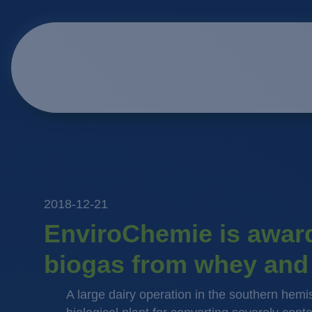
2018-12-21
EnviroChemie is awarde
biogas from whey and
A large dairy operation in the southern he