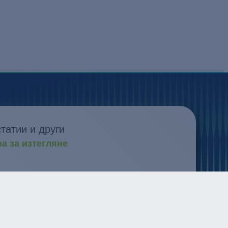
татии и други
а за изтегляне
 и развитие
новациите
бития