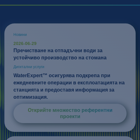
Новини
2026-06-29
Пречистване на отпадъчни води за
устойчиво производство на стомана
Дигитални услуги
WaterExpert™ осигурява подкрепа при
ежедневните операции в експлоатацията на
станцията и предоставя информация за
оптимизация.
Открийте множество референтни
проекти