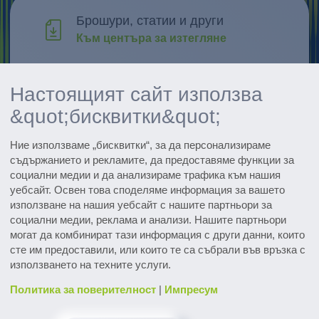
Брошури, статии и други
Към центъра за изтегляне
Проучване и развитие
Настоящият сайт използва
Открийте иновациите
&quot;бисквитки&quot;
Всички събития
Ние използваме „бисквитки“, за да персонализираме
Вижте датите
съдържанието и рекламите, да предоставяме функции за
социални медии и да анализираме трафика към нашия
Subscribe to the pharmaceutical
уебсайт. Освен това споделяме информация за вашето
newsletter
използване на нашия уебсайт с нашите партньори за
социални медии, реклама и анализи. Нашите партньори
могат да комбинират тази информация с други данни, които
сте им предоставили, или които те са събрали във връзка с
използването на техните услуги.
Политика за поверителност
|
Импресум
Контакти и сервиз
Изтегляния
Речник