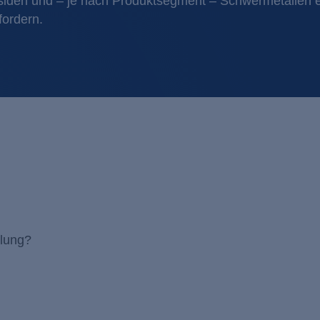
siden und – je nach Produktsegment – Schwermetallen 
Industrielles Wasserre
Filtration
fordern.
Kosmetik / Reinigungs
Flotation
Lebensmittel / Getränk
Ionenaust
Metall- / Oberflächent
Membranv
Molkereien
Neutralisa
Pharma / Biotechnolog
Regenerative Energie
Transportwesen / Verk
?
ehandlung?
ch?