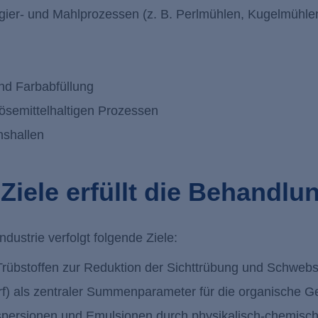
ier- und Mahlprozessen (z. B. Perlmühlen, Kugelmühle
nd Farbabfüllung
lösemittelhaltigen Prozessen
nshallen
iele erfüllt die Behandlu
ustrie verfolgt folgende Ziele:
rübstoffen zur Reduktion der Sichttrübung und Schwebs
f) als zentraler Summenparameter für die organische 
spersionen und Emulsionen durch physikalisch-chemisc