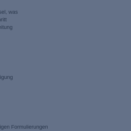
sel, was
itt
eitung
nigung
tigen Formulierungen