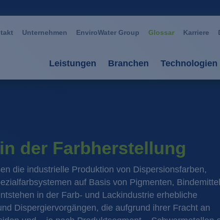
takt
Unternehmen
EnviroWater Group
Glossar
Karriere
Leistungen
Branchen
Technologien
Leistungen
Branchen
Technolog
Beratung & Planung
Automotive
Aerobe Ve
Anlagen
Bergbau / Erzverarbei
Anaerobe 
n der Farbherstellung
Services
Chemie / Petrochemie
AOP Oxida
n die industrielle Produktion von Dispersionsfarben,
ezialfarbsystemen auf Basis von Pigmenten, Bindemittel
Anlagenmanagement
Glas / Keramik
Biomembr
ntstehen in der Farb- und Lackindustrie erhebliche
Großwäschereien / Text
Fällung / 
d Dispergiervorgängen, die aufgrund ihrer Fracht an