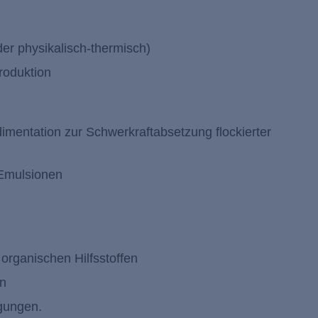
er physikalisch-thermisch)
roduktion
imentation zur Schwerkraftabsetzung flockierter
 Emulsionen
organischen Hilfsstoffen
en
gungen.