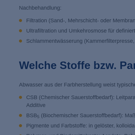
Nachbehandlung:
Filtration (Sand-, Mehrschicht- oder Membranfi
Ultrafiltration und Umkehrosmose für defini
Schlammentwässerung (Kammerfilterpresse, Z
Welche Stoffe bzw. Pa
Abwasser aus der Farbherstellung weist typisch
CSB (Chemischer Sauerstoffbedarf): Leitpara
Additive
BSB
(Biochemischer Sauerstoffbedarf): Maß 
5
Pigmente und Farbstoffe: in gelöster, kolloid