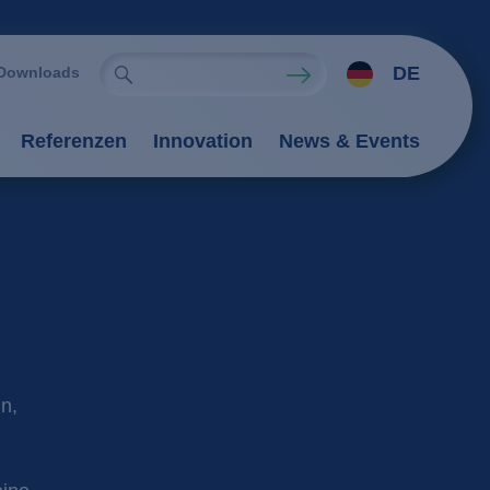
DE
Downloads
Referenzen
Innovation
News & Events
ien
rfahren
tung
Verfahren
tionsverfahren
n,
an-Verfahren
il
Flockung / Sedimentation