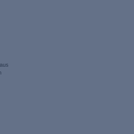
 aus
n