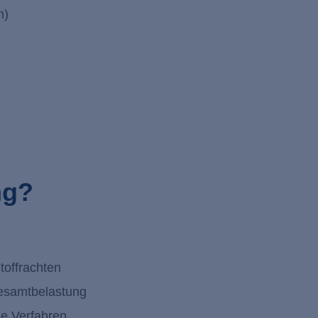
n)
ng?
toffrachten
Gesamtbelastung
he Verfahren