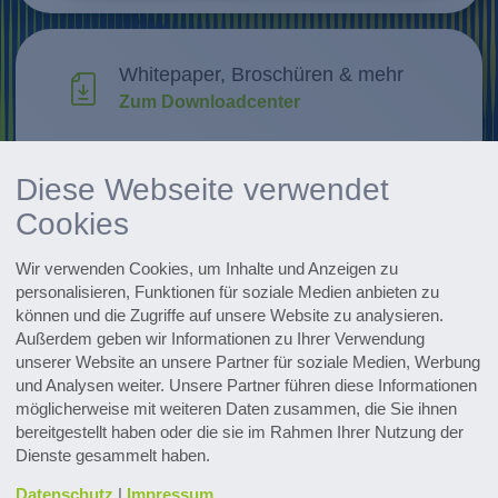
Whitepaper, Broschüren & mehr
Zum Downloadcenter
Forschung & Weiterentwicklung
Diese Webseite verwendet
Innovationen entdecken
Cookies
Alle Events im Überblick
Wir verwenden Cookies, um Inhalte und Anzeigen zu
Zu den Terminen
personalisieren, Funktionen für soziale Medien anbieten zu
können und die Zugriffe auf unsere Website zu analysieren.
Zum Pharmaceutical Newsletter
Außerdem geben wir Informationen zu Ihrer Verwendung
anmelden
unserer Website an unsere Partner für soziale Medien, Werbung
und Analysen weiter. Unsere Partner führen diese Informationen
möglicherweise mit weiteren Daten zusammen, die Sie ihnen
bereitgestellt haben oder die sie im Rahmen Ihrer Nutzung der
Dienste gesammelt haben.
Datenschutz
|
Impressum