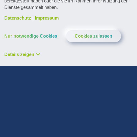
bereitgestellt haben oder die sie im Rahmen Ihrer Nutzung der
Routinen im Anlagenbetrieb und liefert
Dienste gesammelt haben.
Hinweise zur Optimierung
Datenschutz
|
Impressum
Entdecken Sie zahlreiche
Referenzprojekte
Nur notwendige Cookies
Cookies zulassen
Details zeigen
Whitepaper, Broschüren & mehr
Zum Downloadcenter
Forschung & Weiterentwicklung
Innovationen entdecken
Alle Events im Überblick
Zu den Terminen
Zum Pharmaceutical Newsletter