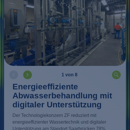
1 von 8
Energieeffiziente
Abwasserbehandlung mit
digitaler Unterstützung
Der Technologiekonzern ZF reduziert mit
energieeffizienter Wassertechnik und digitaler
Unterstützung am Standort Saarbrücken 78%
Mehr erfahren