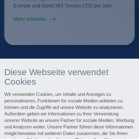
Mehr erfahren
Energie und damit 363 Tonnen CO2 pro Jahr.
Mehr erfahren
Mehr erfahren
Mehr erfahren
Mehr erfahren
Mehr erfahren
Mehr erfahren
Diese Webseite verwendet
1
2
3
4
Cookies
News
Wir verwenden Cookies, um Inhalte und Anzeigen zu
personalisieren, Funktionen für soziale Medien anbieten zu
04.12.2025
können und die Zugriffe auf unsere Website zu analysieren.
Abwasseranlage für Kosmetikhersteller geht in
Außerdem geben wir Informationen zu Ihrer Verwendung
Mexiko in Betrieb
unserer Website an unsere Partner für soziale Medien, Werbung
Digitale Services
und Analysen weiter. Unsere Partner führen diese Informationen
WaterExpert™ unterstützt bei täglichen
möglicherweise mit weiteren Daten zusammen, die Sie ihnen