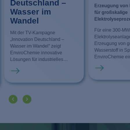
Deutschland –
Erzeugung von 
Wasser im
für großskalige
Wandel
Elektrolyseproz
Für eine 300-MW
Mit der TV-Kampagne
Elektrolyseanlag
„Innovation Deutschland –
Erzeugung von 
Wasser im Wandel“ zeigt
Wasserstoff in Sp
EnviroChemie innovative
EnviroChemie ein
Lösungen für industrielles
EnviModulen vor
Wassermanagement,
Mehr erfahren
Wasseraufbereit
Mehr erfahren
Wasseraufbereitung und
Reinstwassererz
Wasserrecycling.
Projekt zählt zu 
nachhaltigen
Wasserstoffvorh
Mit der zuverläss
Versorgung der E
mit hochreinem 
unterstützt Envi