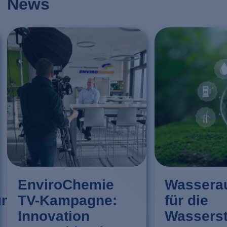
News
EnviroChemie
Wasserau
ung
TV-Kampagne:
für die
Innovation
Wasserst