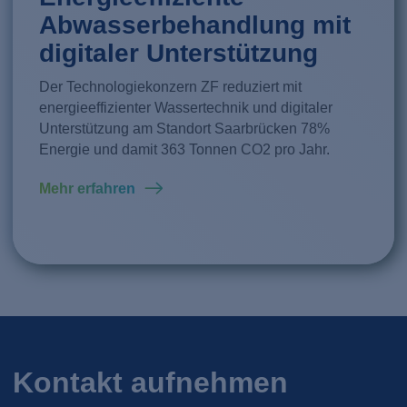
Abwasserbehandlung mit
digitaler Unterstützung
Der Technologiekonzern ZF reduziert mit
energieeffizienter Wassertechnik und digitaler
Unterstützung am Standort Saarbrücken 78%
Mehr erfahren
Mehr erfahren
Energie und damit 363 Tonnen CO2 pro Jahr.
Mehr erfahren
Mehr erfahren
Mehr erfahren
Mehr erfahren
Mehr erfahren
Mehr erfahren
Kontakt aufnehmen