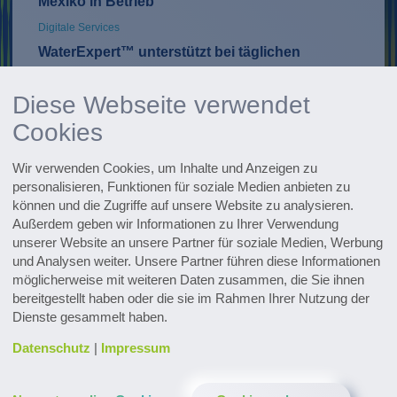
Mexiko in Betrieb
Digitale Services
WaterExpert™ unterstützt bei täglichen
Routinen im Anlagenbetrieb und liefert
Hinweise zur Optimierung
Diese Webseite verwendet
Cookies
Entdecken Sie zahlreiche
Referenzprojekte
Wir verwenden Cookies, um Inhalte und Anzeigen zu
personalisieren, Funktionen für soziale Medien anbieten zu
können und die Zugriffe auf unsere Website zu analysieren.
Außerdem geben wir Informationen zu Ihrer Verwendung
Whitepaper, Broschüren & mehr
unserer Website an unsere Partner für soziale Medien, Werbung
Zum Downloadcenter
und Analysen weiter. Unsere Partner führen diese Informationen
möglicherweise mit weiteren Daten zusammen, die Sie ihnen
bereitgestellt haben oder die sie im Rahmen Ihrer Nutzung der
Forschung & Weiterentwicklung
Dienste gesammelt haben.
Innovationen entdecken
Datenschutz
|
Impressum
Alle Events im Überblick
Zu den Terminen