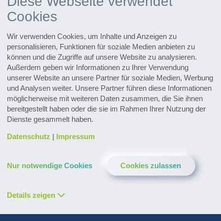
Diese Webseite verwendet
Hinweise zur Optimierung
Cookies
Entdecken Sie zahlreiche
Referenzprojekte
Wir verwenden Cookies, um Inhalte und Anzeigen zu
personalisieren, Funktionen für soziale Medien anbieten zu
können und die Zugriffe auf unsere Website zu analysieren.
Außerdem geben wir Informationen zu Ihrer Verwendung
unserer Website an unsere Partner für soziale Medien, Werbung
Whitepaper, Broschüren & mehr
und Analysen weiter. Unsere Partner führen diese Informationen
Zum Downloadcenter
möglicherweise mit weiteren Daten zusammen, die Sie ihnen
bereitgestellt haben oder die sie im Rahmen Ihrer Nutzung der
Forschung & Weiterentwicklung
Dienste gesammelt haben.
Innovationen entdecken
Datenschutz
|
Impressum
Alle Events im Überblick
Nur notwendige Cookies
Cookies zulassen
Zu den Terminen
Details zeigen
Zum Pharmaceutical Newsletter
anmelden