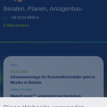
Beraten, Planen, Anlagenbau
+49 6154 6998-0
E-Mail senden
News
04.12.2025
Abwasseranlage für Kosmetikhersteller geht in
Mexiko in Betrieb
Digitale Services
WaterExpert™ unterstützt bei täglichen
Routinen im Anlagenbetrieb und liefert