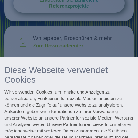
Referenzprojekte
Whitepaper, Broschüren & mehr
Zum Downloadcenter
Forschung & Weiterentwicklung
Diese Webseite verwendet
Innovationen entdecken
Cookies
Alle Events im Überblick
Wir verwenden Cookies, um Inhalte und Anzeigen zu
Zu den Terminen
personalisieren, Funktionen für soziale Medien anbieten zu
können und die Zugriffe auf unsere Website zu analysieren.
Zum Pharmaceutical Newsletter
Außerdem geben wir Informationen zu Ihrer Verwendung
anmelden
unserer Website an unsere Partner für soziale Medien, Werbung
und Analysen weiter. Unsere Partner führen diese Informationen
möglicherweise mit weiteren Daten zusammen, die Sie ihnen
bereitgestellt haben oder die sie im Rahmen Ihrer Nutzung der