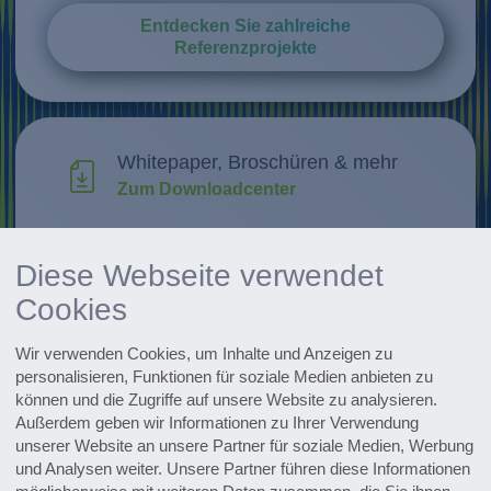
Entdecken Sie zahlreiche
Referenzprojekte
Whitepaper, Broschüren & mehr
Zum Downloadcenter
Forschung & Weiterentwicklung
Diese Webseite verwendet
Innovationen entdecken
Cookies
Alle Events im Überblick
Wir verwenden Cookies, um Inhalte und Anzeigen zu
Zu den Terminen
personalisieren, Funktionen für soziale Medien anbieten zu
können und die Zugriffe auf unsere Website zu analysieren.
Zum Pharmaceutical Newsletter
Außerdem geben wir Informationen zu Ihrer Verwendung
anmelden
unserer Website an unsere Partner für soziale Medien, Werbung
und Analysen weiter. Unsere Partner führen diese Informationen