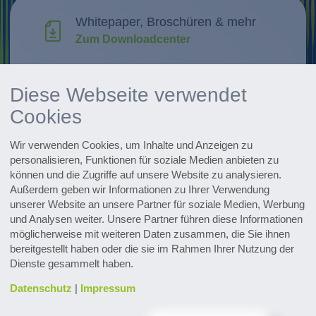
Whitepaper, Broschüren & mehr
Zum Downloadcenter
Forschung & Weiterentwicklung
Diese Webseite verwendet
Innovationen entdecken
Cookies
Alle Events im Überblick
Wir verwenden Cookies, um Inhalte und Anzeigen zu
Zu den Terminen
personalisieren, Funktionen für soziale Medien anbieten zu
können und die Zugriffe auf unsere Website zu analysieren.
Zum Pharmaceutical Newsletter
Außerdem geben wir Informationen zu Ihrer Verwendung
anmelden
unserer Website an unsere Partner für soziale Medien, Werbung
und Analysen weiter. Unsere Partner führen diese Informationen
möglicherweise mit weiteren Daten zusammen, die Sie ihnen
bereitgestellt haben oder die sie im Rahmen Ihrer Nutzung der
Dienste gesammelt haben.
Datenschutz
|
Impressum
Kontakt & Service
Downloads
Glossar