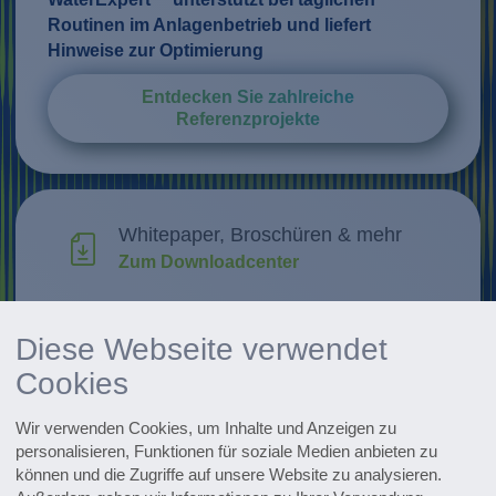
Routinen im Anlagenbetrieb und liefert
Hinweise zur Optimierung
Entdecken Sie zahlreiche
Referenzprojekte
Whitepaper, Broschüren & mehr
Zum Downloadcenter
Forschung & Weiterentwicklung
Diese Webseite verwendet
Innovationen entdecken
Cookies
Alle Events im Überblick
Wir verwenden Cookies, um Inhalte und Anzeigen zu
Zu den Terminen
personalisieren, Funktionen für soziale Medien anbieten zu
können und die Zugriffe auf unsere Website zu analysieren.