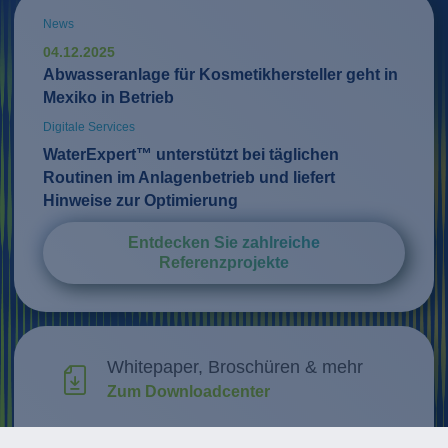
News
04.12.2025
Abwasseranlage für Kosmetikhersteller geht in
Mexiko in Betrieb
Digitale Services
WaterExpert™ unterstützt bei täglichen
Routinen im Anlagenbetrieb und liefert
Hinweise zur Optimierung
Entdecken Sie zahlreiche
Referenzprojekte
Whitepaper, Broschüren & mehr
Zum Downloadcenter
Forschung & Weiterentwicklung