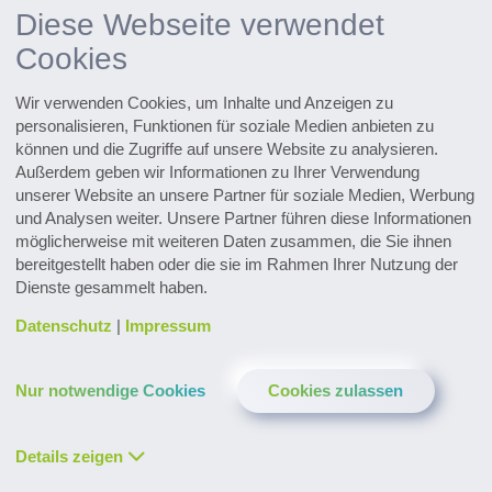
Diese Webseite verwendet
Innovationen entdecken
Cookies
Alle Events im Überblick
Wir verwenden Cookies, um Inhalte und Anzeigen zu
Zu den Terminen
personalisieren, Funktionen für soziale Medien anbieten zu
können und die Zugriffe auf unsere Website zu analysieren.
Zum Pharmaceutical Newsletter
Außerdem geben wir Informationen zu Ihrer Verwendung
anmelden
unserer Website an unsere Partner für soziale Medien, Werbung
und Analysen weiter. Unsere Partner führen diese Informationen
möglicherweise mit weiteren Daten zusammen, die Sie ihnen
bereitgestellt haben oder die sie im Rahmen Ihrer Nutzung der
Dienste gesammelt haben.
Datenschutz
|
Impressum
Kontakt & Service
Downloads
Glossar
Nur notwendige Cookies
Cookies zulassen
Datenschutz
Impressum
LinkedIn
YouTube
Facebook
Instagram
XING
Twitter
Details zeigen