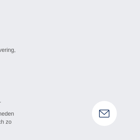
vering,
.
lheden
ch zo