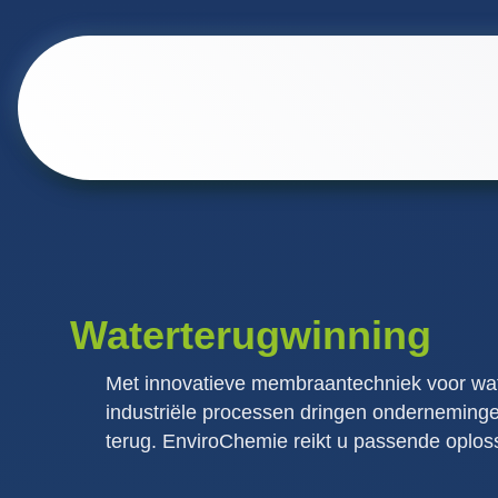
Waterterugwinning
Met innovatieve membraantechniek voor wat
industriële processen dringen onderneming
terug. EnviroChemie reikt u passende oplos