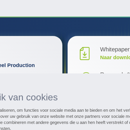
Whitepaper
Naar downl
eel Production
Research 
Ontdek inno
netaken van uw
en voor optimalisatie.
k van cookies
Alle evene
Naar de dat
aliseren, om functies voor sociale media aan te bieden en om het ve
e over uw gebruik van onze website met onze partners voor sociale m
 combineren met andere gegevens die u aan hen heeft verstrekt of d
Subscribe to the 
nsten.