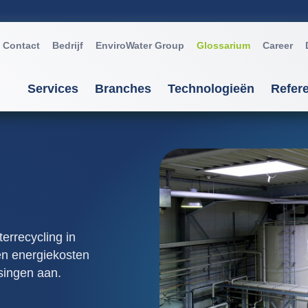
Contact
Bedrijf
EnviroWater Group
Glossarium
Career
Services
Branches
Technologieën
Refere
Services
Branches
Technologieën
Advies & planning
Automobiel
Aerobe procedé’s
Installations
Chemie / Petrochemie
Anaerobe procedé’s
Services
Cosmetica / Reinigingsmiddelen
Biomembraanproce
errecycling in
en energiekosten
Installatiebeheer
Farma / Biotechnologie
Filtratie / Adsorptie
singen aan.
Glas / Keramiek
Flotatie