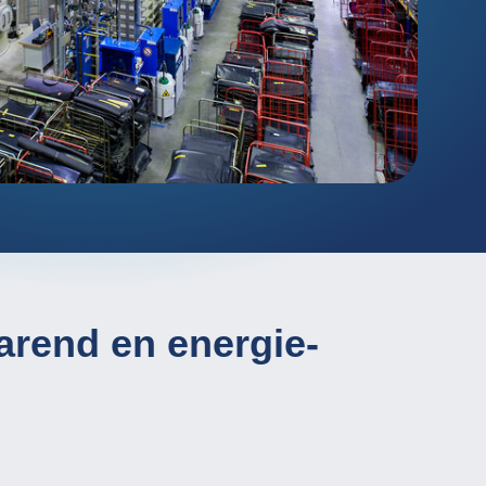
g
 / Sedimentatie
gels AOP)
arend en energie-