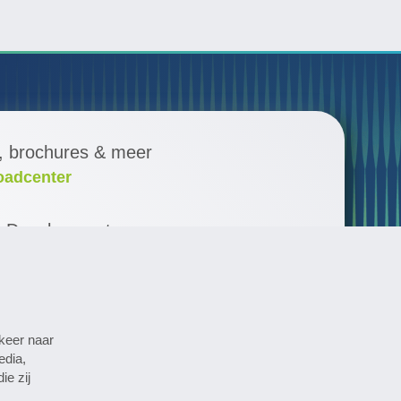
, brochures & meer
oadcenter
& Development
vaties
menten in een oogopslag
a
rkeer naar
edia,
ie zij
pharmaceutical newsletter