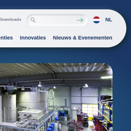
NL
Downloads
nties
Innovaties
Nieuws & Evenementen
dé