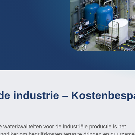
Grote wasserijen / Textiel
Ionenuitwisseling
Levensmiddelen / Dranken
Membraanprocedé
Metaal / Oppervlaktebehandelin
Neerslaan / Vlokken
Mijnbouw / Ertsverwerking
Neutralisatie
Transport / Spoor / Vliegtuig
Oxidatieproces (En
Zuivelfabrieken
de industrie – Kostenbesp
 waterkwaliteiten voor de industriële productie is het
grijker om bedrijfskosten terug te dringen en duurzame