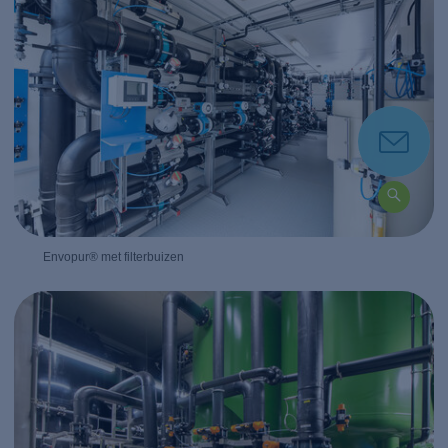
Envopur® met filterbuizen