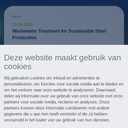
News
29.06.2026
Wastewater Treatment for Sustainable Steel
Production
Digitale services
WaterExpert™ helpt bij dagelijkse routinetaken
Deze website maakt gebruik van
van uw installatie en geeft praktische
cookies
aanwijzingen voor optimalisatie.
Wij gebruiken cookies om inhoud en advertenties te
Ontdek talloze referentieprojecten
personaliseren, om functies voor sociale media aan te bieden en
om het verkeer naar onze website te analyseren. Daarnaast
delen wij informatie over uw gebruik van onze website met onze
partners voor sociale media, reclame en analyses. Onze
partners kunnen deze informatie combineren met andere
Whitepaper, brochures & meer
gegevens die u aan hen heeft verstrekt of die zij hebben
Naar downloadcenter
verzameld in het kader van uw gebruik van hun diensten.