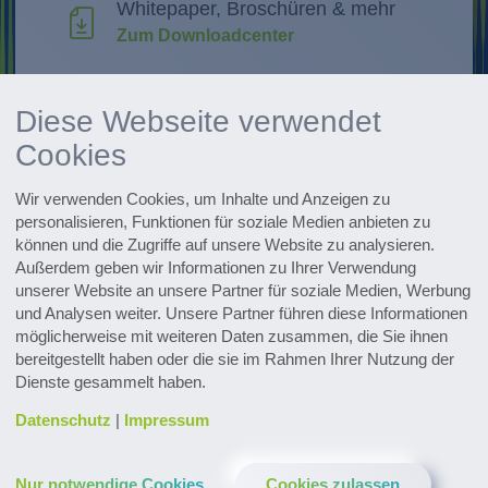
Whitepaper, Broschüren & mehr
Zum Downloadcenter
Forschung & Weiterentwicklung
Diese Webseite verwendet
Innovationen entdecken
Cookies
Alle Events im Überblick
Wir verwenden Cookies, um Inhalte und Anzeigen zu
Zu den Terminen
personalisieren, Funktionen für soziale Medien anbieten zu
können und die Zugriffe auf unsere Website zu analysieren.
Außerdem geben wir Informationen zu Ihrer Verwendung
Zum Pharmaceutical Newsletter
anmelden
unserer Website an unsere Partner für soziale Medien, Werbung
und Analysen weiter. Unsere Partner führen diese Informationen
möglicherweise mit weiteren Daten zusammen, die Sie ihnen
bereitgestellt haben oder die sie im Rahmen Ihrer Nutzung der
Dienste gesammelt haben.
Datenschutz
|
Impressum
Kontakt & Service
Downloads
Glossar
Nur notwendige Cookies
Cookies zulassen
Datenschutz
Impressum