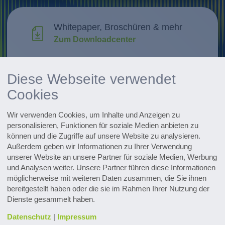
Whitepaper, Broschüren & mehr
Zum Downloadcenter
Forschung & Weiterentwicklung
Diese Webseite verwendet
Innovationen entdecken
Cookies
Alle Events im Überblick
Wir verwenden Cookies, um Inhalte und Anzeigen zu
Zu den Terminen
personalisieren, Funktionen für soziale Medien anbieten zu
können und die Zugriffe auf unsere Website zu analysieren.
Außerdem geben wir Informationen zu Ihrer Verwendung
Zum Pharmaceutical Newsletter
anmelden
unserer Website an unsere Partner für soziale Medien, Werbung
und Analysen weiter. Unsere Partner führen diese Informationen
möglicherweise mit weiteren Daten zusammen, die Sie ihnen
bereitgestellt haben oder die sie im Rahmen Ihrer Nutzung der
Dienste gesammelt haben.
Datenschutz
|
Impressum
Kontakt & Service
Downloads
Glossar