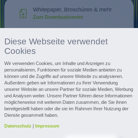
Whitepaper, Broschüren & mehr
Zum Downloadcenter
Forschung & Weiterentwicklung
Diese Webseite verwendet
Innovationen entdecken
Cookies
Alle Events im Überblick
Wir verwenden Cookies, um Inhalte und Anzeigen zu
Zu den Terminen
personalisieren, Funktionen für soziale Medien anbieten zu
können und die Zugriffe auf unsere Website zu analysieren.
Zum Pharmaceutical Newsletter
Außerdem geben wir Informationen zu Ihrer Verwendung
anmelden
unserer Website an unsere Partner für soziale Medien, Werbung
und Analysen weiter. Unsere Partner führen diese Informationen
möglicherweise mit weiteren Daten zusammen, die Sie ihnen
bereitgestellt haben oder die sie im Rahmen Ihrer Nutzung der
Dienste gesammelt haben.
Datenschutz
|
Impressum
Kontakt & Service
Downloads
Glossar