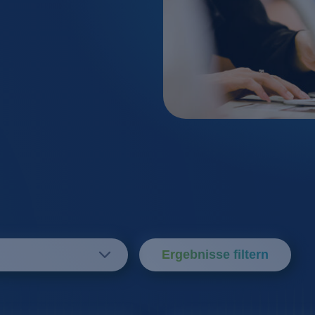
Kosmetik / Reinigungs
Filtration
Lebensmittel / Getränk
Flotation
Metall- / Oberflächent
Ionenaust
Pharma / Biotechnolog
Membranv
Transportwesen / Verk
Neutralisa
Ergebnisse filtern