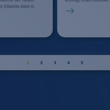
 Ellatzite-Med in
Mehr erfahren
1
2
3
4
5