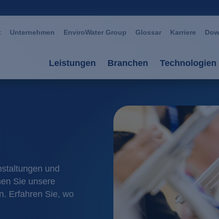
t
Unternehmen
EnviroWater Group
Glossar
Karriere
Dow
Leistungen
Branchen
Technologien
Leistungen
Branchen
Technolog
Beratung & Planung
Automotive
Aerobe Ve
Anlagen
Bergbau / Erzverarbei
Anaerobe 
Services
Chemie / Petrochemie
AOP Oxida
nstaltungen und
nen Sie unsere
Anlagenmanagement
Glas / Keramik
Biomembr
. Erfahren Sie, wo
Großwäschereien / Text
Fällung / 