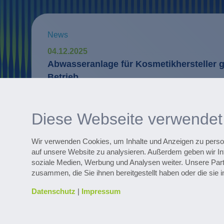
News
04.12.2025
Abwasseranlage für Kosmetikhersteller g
Betrieb
Digitale Services
WaterExpert™ unterstützt bei täglichen 
Diese Webseite verwendet
Anlagenbetrieb und liefert Hinweise zur 
Wir verwenden Cookies, um Inhalte und Anzeigen zu persona
auf unsere Website zu analysieren. Außerdem geben wir In
soziale Medien, Werbung und Analysen weiter. Unsere Part
Entdecken Sie zahlreiche Referenzpr
zusammen, die Sie ihnen bereitgestellt haben oder die si
Datenschutz
|
Impressum