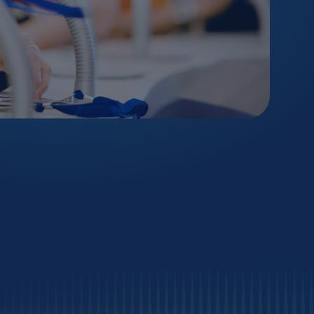
mittel
 / Adsorption
e
echnologie
ausch
ie
erfahren
ehr
tion