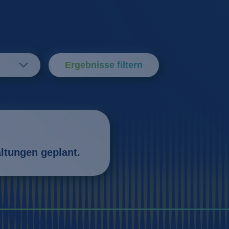
Ergebnisse filtern
altungen geplant.