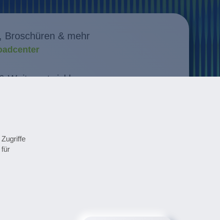
, Broschüren & mehr
adcenter
& Weiterentwicklung
n entdecken
 im Überblick
minen
Zugriffe
für
cal Newsletter anmelden