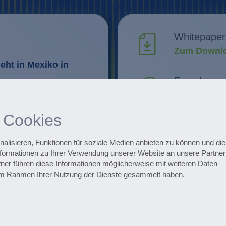
Whitepaper
Zum Downlo
eht in Mexiko in
Forschung 
Innovatione
Routinen im
 Cookies
Optimierung
Alle Events
Zu den Ter
lisieren, Funktionen für soziale Medien anbieten zu können und die 
formationen zu Ihrer Verwendung unserer Website an unsere Partner 
ner führen diese Informationen möglicherweise mit weiteren Daten
ojekte
Zum Pharmaceuti
e im Rahmen Ihrer Nutzung der Dienste gesammelt haben.