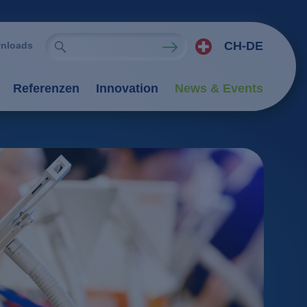
CH-DE
nloads
Referenzen
Innovation
News & Events
ien
rfahren
tung
Verfahren
tionsverfahren
an-Verfahren
il
Flockung / Sedimentation