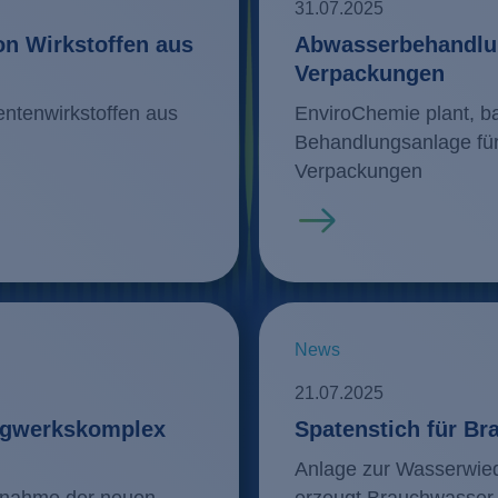
31.07.2025
on Wirkstoffen aus
Abwasserbehandlun
Verpackungen
ntenwirkstoffen aus
EnviroChemie plant, ba
Behandlungsanlage für
Verpackungen
Mehr erfahren
News
21.07.2025
rgwerkskomplex
Spatenstich für 
Anlage zur Wasserwi
ebnahme der neuen
erzeugt Brauchwasser f