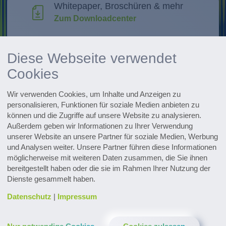
Whitepaper, Broschüren & mehr
Zum Downloadcenter
Forschung & Weiterentwicklung
Diese Webseite verwendet
Innovationen entdecken
Cookies
Alle Events im Überblick
Wir verwenden Cookies, um Inhalte und Anzeigen zu
Zu den Terminen
personalisieren, Funktionen für soziale Medien anbieten zu
können und die Zugriffe auf unsere Website zu analysieren.
Zum Pharmaceutical Newsletter
Außerdem geben wir Informationen zu Ihrer Verwendung
anmelden
unserer Website an unsere Partner für soziale Medien, Werbung
und Analysen weiter. Unsere Partner führen diese Informationen
möglicherweise mit weiteren Daten zusammen, die Sie ihnen
bereitgestellt haben oder die sie im Rahmen Ihrer Nutzung der
Dienste gesammelt haben.
Datenschutz
|
Impressum
Kontakt & Service
Downloads
Glossar