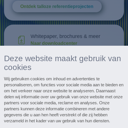
Ontdek talloze referentieprojecten
Whitepaper, brochures & meer
Naar downloadcenter
Deze website maakt gebruik van
Research & Development
cookies
Ontdek innovaties
Wij gebruiken cookies om inhoud en advertenties te
Alle evenementen in een oogopslag
personaliseren, om functies voor sociale media aan te bieden en
Naar de data
om het verkeer naar onze website te analyseren. Daarnaast
delen wij informatie over uw gebruik van onze website met onze
partners voor sociale media, reclame en analyses. Onze
Subscribe to the pharmaceutical
partners kunnen deze informatie combineren met andere
newsletter
gegevens die u aan hen heeft verstrekt of die zij hebben
verzameld in het kader van uw gebruik van hun diensten.