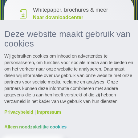
Whitepaper, brochures & meer
Naar downloadcenter
Deze website maakt gebruik van
Research & Development
cookies
Ontdek innovaties
Wij gebruiken cookies om inhoud en advertenties te
Alle evenementen in een oogopslag
personaliseren, om functies voor sociale media aan te bieden en
Naar de data
om het verkeer naar onze website te analyseren. Daarnaast
delen wij informatie over uw gebruik van onze website met onze
partners voor sociale media, reclame en analyses. Onze
Subscribe to the pharmaceutical
partners kunnen deze informatie combineren met andere
newsletter
gegevens die u aan hen heeft verstrekt of die zij hebben
verzameld in het kader van uw gebruik van hun diensten.
Privacybeleid
|
Impressum
Alleen noodzakelijke cookies
Contact & Service
Downloads
Glossarium