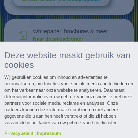
Whitepaper, brochures & meer
Naar downloadcenter
Deze website maakt gebruik van
Research & Development
cookies
Ontdek innovaties
Wij gebruiken cookies om inhoud en advertenties te
Alle evenementen in een oogopslag
personaliseren, om functies voor sociale media aan te bieden en
Naar de data
om het verkeer naar onze website te analyseren. Daarnaast
delen wij informatie over uw gebruik van onze website met onze
partners voor sociale media, reclame en analyses. Onze
Subscribe to the pharmaceutical
partners kunnen deze informatie combineren met andere
newsletter
gegevens die u aan hen heeft verstrekt of die zij hebben
verzameld in het kader van uw gebruik van hun diensten.
Privacybeleid
|
Impressum