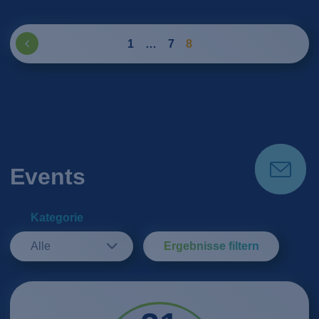
1
…
7
8
Events
Kategorie
Alle
Ergebnisse filtern