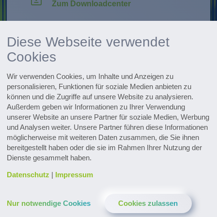
Zum Downloadcenter
Forschung & Weiterentwicklung
Diese Webseite verwendet
Innovationen entdecken
Cookies
Alle Events im Überblick
Wir verwenden Cookies, um Inhalte und Anzeigen zu
Zu den Terminen
personalisieren, Funktionen für soziale Medien anbieten zu
können und die Zugriffe auf unsere Website zu analysieren.
Zum Pharmaceutical Newsletter
Außerdem geben wir Informationen zu Ihrer Verwendung
anmelden
unserer Website an unsere Partner für soziale Medien, Werbung
und Analysen weiter. Unsere Partner führen diese Informationen
möglicherweise mit weiteren Daten zusammen, die Sie ihnen
bereitgestellt haben oder die sie im Rahmen Ihrer Nutzung der
Dienste gesammelt haben.
Datenschutz
|
Impressum
Kontakt & Service
Downloads
Glossar
Nur notwendige Cookies
Cookies zulassen
Datenschutz
Impressum