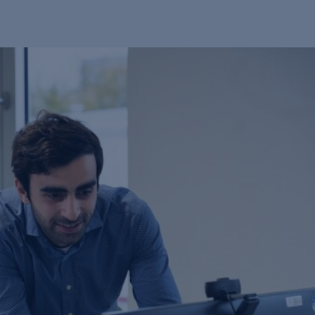
Industrielles Wasserre
Filtration
Kosmetik / Reinigungs
Flotation
Lebensmittel / Getränk
Ionenaust
Metall- / Oberflächent
Membranv
Molkereien
Neutralisa
Pharma / Biotechnolog
Regenerative Energie
Transportwesen / Verk