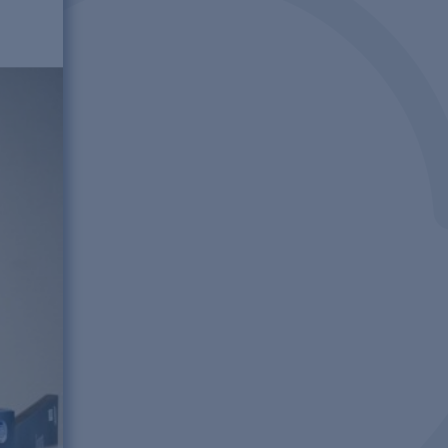
cycling
 / Adsorption
mittel
e
ausch
echnologie
erfahren
tion
ie
ehr