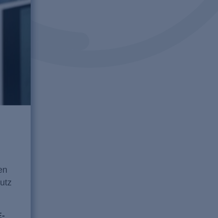
en
utz
E-