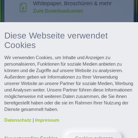
Whitepaper, Broschüren & mehr
Zum Downloadcenter
Forschung & Weiterentwicklung
Diese Webseite verwendet
Innovationen entdecken
Cookies
Alle Events im Überblick
Wir verwenden Cookies, um Inhalte und Anzeigen zu
Zu den Terminen
personalisieren, Funktionen für soziale Medien anbieten zu
können und die Zugriffe auf unsere Website zu analysieren.
Zum Pharmaceutical Newsletter
Außerdem geben wir Informationen zu Ihrer Verwendung
anmelden
unserer Website an unsere Partner für soziale Medien, Werbung
und Analysen weiter. Unsere Partner führen diese Informationen
möglicherweise mit weiteren Daten zusammen, die Sie ihnen
bereitgestellt haben oder die sie im Rahmen Ihrer Nutzung der
Dienste gesammelt haben.
Datenschutz
|
Impressum
Kontakt & Service
Downloads
Glossar