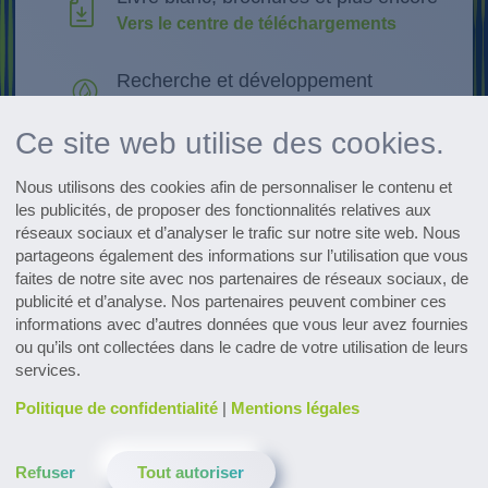
Vers le centre de téléchargements
Recherche et développement
Découvrir les innovations
Ce site web utilise des cookies.
Récapitulatif de tous les événements
Nous utilisons des cookies afin de personnaliser le contenu et
Afficher le calendrier
les publicités, de proposer des fonctionnalités relatives aux
réseaux sociaux et d’analyser le trafic sur notre site web. Nous
Subscribe to the pharmaceutical
partageons également des informations sur l’utilisation que vous
newsletter
faites de notre site avec nos partenaires de réseaux sociaux, de
publicité et d’analyse. Nos partenaires peuvent combiner ces
informations avec d’autres données que vous leur avez fournies
ou qu’ils ont collectées dans le cadre de votre utilisation de leurs
services.
Politique de confidentialité
|
Mentions légales
Contact
Téléchargements
Glossaire
Refuser
Tout autoriser
Politique de confidentialité