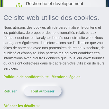
Recherche et développement
Découvrir les innovations
Ce site web utilise des cookies.
Récapitulatif de tous les événements
Nous utilisons des cookies afin de personnaliser le contenu et
Afficher le calendrier
les publicités, de proposer des fonctionnalités relatives aux
réseaux sociaux et d’analyser le trafic sur notre site web. Nous
Subscribe to the pharmaceutical
partageons également des informations sur l’utilisation que vous
newsletter
faites de notre site avec nos partenaires de réseaux sociaux, de
publicité et d’analyse. Nos partenaires peuvent combiner ces
informations avec d’autres données que vous leur avez fournies
ou qu’ils ont collectées dans le cadre de votre utilisation de leurs
services.
Politique de confidentialité
|
Mentions légales
Contact
Téléchargements
Glossaire
Refuser
Tout autoriser
Politique de confidentialité
LinkedIn
YouTube
Facebook
Instagram
XING
Twitter
Afficher les détails