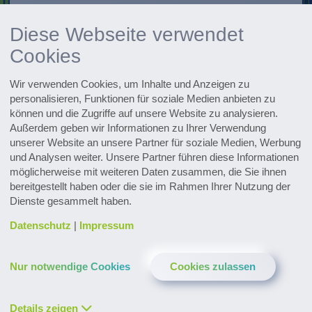
Forschung & Weiterentwicklung
Diese Webseite verwendet
Innovationen entdecken
Cookies
Alle Events im Überblick
Wir verwenden Cookies, um Inhalte und Anzeigen zu
Zu den Terminen
personalisieren, Funktionen für soziale Medien anbieten zu
können und die Zugriffe auf unsere Website zu analysieren.
Zum Pharmaceutical Newsletter
Außerdem geben wir Informationen zu Ihrer Verwendung
anmelden
unserer Website an unsere Partner für soziale Medien, Werbung
und Analysen weiter. Unsere Partner führen diese Informationen
möglicherweise mit weiteren Daten zusammen, die Sie ihnen
bereitgestellt haben oder die sie im Rahmen Ihrer Nutzung der
Dienste gesammelt haben.
Datenschutz
|
Impressum
Kontakt & Service
Downloads
Glossar
Nur notwendige Cookies
Cookies zulassen
Datenschutz
Impressum
LinkedIn
YouTube
Facebook
Instagram
XING
Twitter
Details zeigen