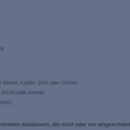
ung
u
 Nickel, Kupfer, Zink oder Chrom
ch EDTA oder Amine)
lisch)
triellen Abwässern, die nicht oder nur eingeschrän