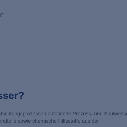
dlung?
sch?
sser?
chichtungsprozessen anfallende Prozess- und Spülwasse
tandteile sowie chemische Hilfsstoffe aus der