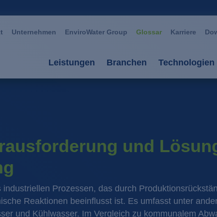
t
Unternehmen
EnviroWater Group
Glossar
Karriere
Do
Leistungen
Branchen
Technologien
Leistungen
Branchen
Technolog
Beratung & Planung
Automotive
Aerobe Ve
Anlagen
Bergbau / Erzverarbei
Anaerobe 
rausforderung und Lösung
Services
Chemie / Petrochemie
AOP Oxida
ng
Anlagenmanagement
Glas / Keramik
Biomembr
industriellen Prozessen, das durch Produktionsrückstä
ische Reaktionen beeinflusst ist. Es umfasst unter and
Großwäschereien / Text
Fällung / 
sser und Kühlwasser. Im Vergleich zu kommunalem Abw