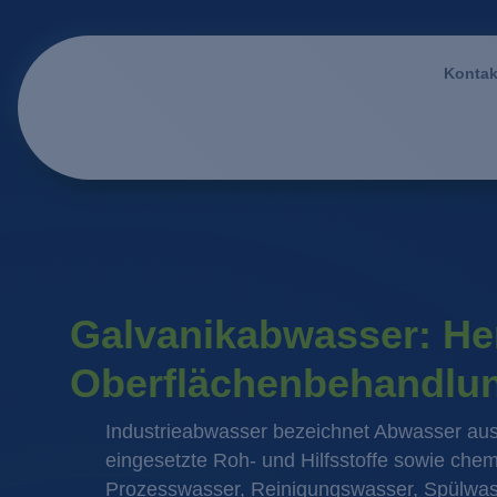
Kontak
Galvanikabwasser: He
Oberflächenbehandlu
Industrieabwasser bezeichnet Abwasser aus 
eingesetzte Roh- und Hilfsstoffe sowie chem
Prozesswasser, Reinigungswasser, Spülwa