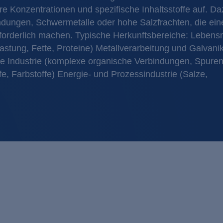
Kosmetik / Reinigungs
Filtration
re Konzentrationen und spezifische Inhaltsstoffe auf. Da
dungen, Schwermetalle oder hohe Salzfrachten, die ein
Lebensmittel / Getränk
Flotation
orderlich machen. Typische Herkunftsbereiche: Lebensm
Metall- / Oberflächent
Ionenaust
stung, Fette, Proteine) Metallverarbeitung und Galvani
 Industrie (komplexe organische Verbindungen, Spurens
Molkereien
Membranv
ffe, Farbstoffe) Energie- und Prozessindustrie (Salze,
Pharma / Biotechnolog
Neutralisa
Transportwesen / Verk