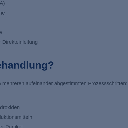
TA)
öme
ve
 Direkteinleitung
Behandlung?
n mehreren aufeinander abgestimmten Prozessschritten:
ydroxiden
uktionsmitteln
r Partikel