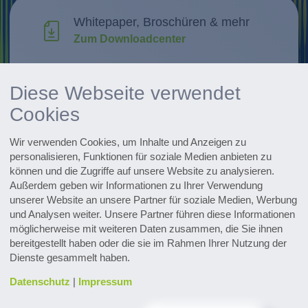
Whitepaper, Broschüren & mehr
Zum Downloadcenter
Forschung & Weiterentwicklung
Diese Webseite verwendet
Innovationen entdecken
Cookies
Alle Events im Überblick
Wir verwenden Cookies, um Inhalte und Anzeigen zu
Zu den Terminen
personalisieren, Funktionen für soziale Medien anbieten zu
können und die Zugriffe auf unsere Website zu analysieren.
Außerdem geben wir Informationen zu Ihrer Verwendung
Zum Pharmaceutical Newsletter
anmelden
unserer Website an unsere Partner für soziale Medien, Werbung
und Analysen weiter. Unsere Partner führen diese Informationen
möglicherweise mit weiteren Daten zusammen, die Sie ihnen
bereitgestellt haben oder die sie im Rahmen Ihrer Nutzung der
Dienste gesammelt haben.
Datenschutz
|
Impressum
Kontakt & Service
Downloads
Glossar