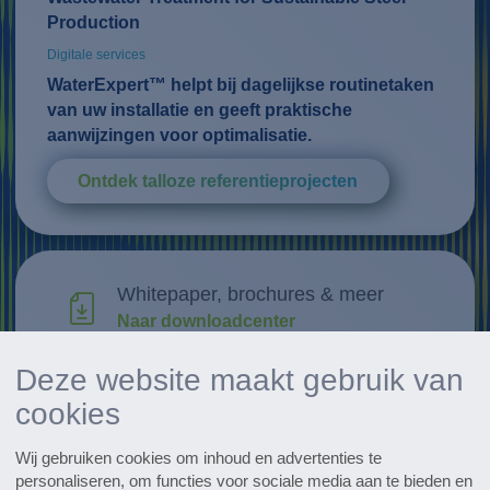
Production
Digitale services
WaterExpert™ helpt bij dagelijkse routinetaken
van uw installatie en geeft praktische
aanwijzingen voor optimalisatie.
Ontdek talloze referentieprojecten
Whitepaper, brochures & meer
Naar downloadcenter
Deze website maakt gebruik van
Research & Development
cookies
Ontdek innovaties
Wij gebruiken cookies om inhoud en advertenties te
Alle evenementen in een oogopslag
personaliseren, om functies voor sociale media aan te bieden en
Naar de data