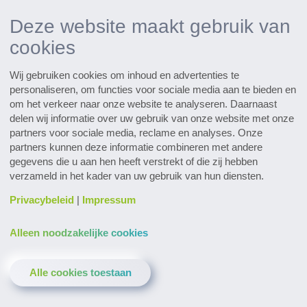
Deze website maakt gebruik van
Research & Development
cookies
Ontdek innovaties
Wij gebruiken cookies om inhoud en advertenties te
Alle evenementen in een oogopslag
personaliseren, om functies voor sociale media aan te bieden en
Naar de data
om het verkeer naar onze website te analyseren. Daarnaast
delen wij informatie over uw gebruik van onze website met onze
partners voor sociale media, reclame en analyses. Onze
Subscribe to the pharmaceutical
partners kunnen deze informatie combineren met andere
newsletter
gegevens die u aan hen heeft verstrekt of die zij hebben
verzameld in het kader van uw gebruik van hun diensten.
Privacybeleid
|
Impressum
Alleen noodzakelijke cookies
Contact & Service
Downloads
Glossarium
Alle cookies toestaan
Privacy verklaring
Bedrijf