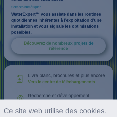
Services numériques
WaterExpert™ vous assiste dans les routines
quotidiennes inhérentes à l’exploitation d’une
installation et vous signale les optimisations
possibles.
Découvrez de nombreux projets de
référence
Livre blanc, brochures et plus encore
Vers le centre de téléchargements
Recherche et développement
Découvrir les innovations
Ce site web utilise des cookies.
Récapitulatif de tous les événements