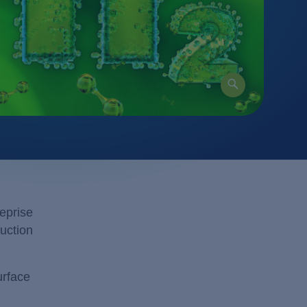
aire
 AOP
e
reprise
uction
urface