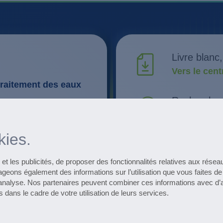
Livre blanc
Vers le cen
traitement des eaux
Recherche 
Découvrir l
ines quotidiennes
kies.
tion et vous signale
Récapitulat
Afficher le 
et les publicités, de proposer des fonctionnalités relatives aux résea
ageons également des informations sur l’utilisation que vous faites de 
’analyse. Nos partenaires peuvent combiner ces informations avec d’
éférence
Subscribe to the 
 dans le cadre de votre utilisation de leurs services.