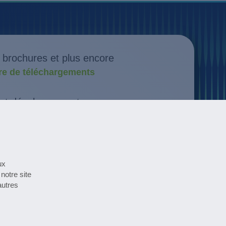
, brochures et plus encore
tre de téléchargements
et développement
es innovations
if de tous les événements
calendrier
ux
notre site
autres
pharmaceutical newsletter