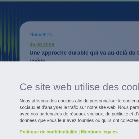
Nouvelles
05.08.2026
Une approche durable qui va au-delà du 
usées
Services numériques
WaterExpert™ vous assiste dans les rout
Ce site web utilise des coo
inhérentes à l’exploitation d’une installa
les optimisations possibles.
Nous utilisons des cookies afin de personnaliser le contenu 
sociaux et d’analyser le trafic sur notre site web. Nous part
avec nos partenaires de réseaux sociaux, de publicité et d
Découvrez de nombreux projets de r
données que vous leur avez fournies ou qu’ils ont collectées
Politique de confidentialité
|
Mentions légales