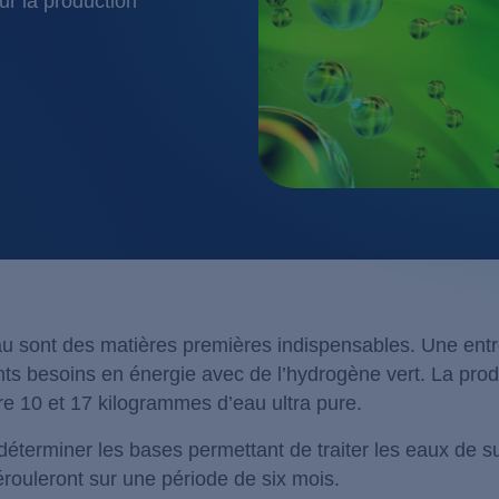
ur la production
Laiteries
Processus aérobie
Nourriture et boisson
Processus anaérobie
Pharma / biotechnologie
Processus biomembran
Technologie métal / surface
Processus d'oxydation
Transport / trafic
Processus membranair
Verre / céramique
l’eau sont des matières premières indispensables. Une ent
nts besoins en énergie avec de l’hydrogène vert. La prod
e 10 et 17 kilogrammes d’eau ultra pure.
déterminer les bases permettant de traiter les eaux de s
érouleront sur une période de six mois.