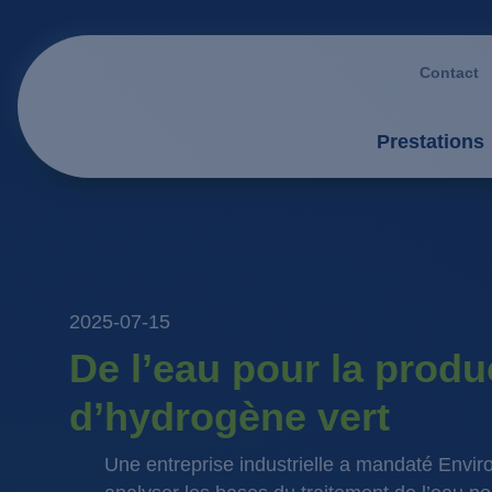
Contact
Prestations
Prestati
Conseil 
Installat
2025-07-15
De l’eau pour la produ
Service
d’hydrogène vert
Gestions
Une entreprise industrielle a mandaté Envi