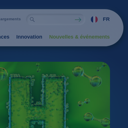
FR
hargements
nces
Innovation
Nouvelles & événements
ion / sédimentation