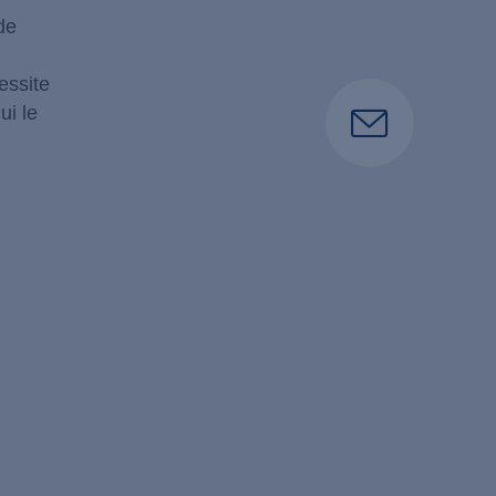
de
essite
ui le