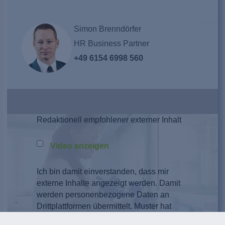
Simon Brenndörfer
HR Business Partner
+49 6154 6998 560
Redaktionell empfohlener externer Inhalt
Video anzeigen
Ich bin damit einverstanden, dass mir
externe Inhalte angezeigt werden. Damit
werden personenbezogene Daten an
Drittplattformen übermittelt. Muster hat
darauf keinen Einfluss. Näheres dazu