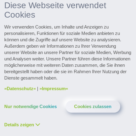
lesen Sie in unserer
Diese Webseite verwendet
Datenschutzerklärung
. Sie können die
Cookies
Anzeige jederzeit wieder deaktivieren.
Wir verwenden Cookies, um Inhalte und Anzeigen zu
personalisieren, Funktionen für soziale Medien anbieten zu
können und die Zugriffe auf unsere Website zu analysieren.
Außerdem geben wir Informationen zu Ihrer Verwendung
unserer Website an unsere Partner für soziale Medien, Werbung
und Analysen weiter. Unsere Partner führen diese Informationen
möglicherweise mit weiteren Daten zusammen, die Sie ihnen
bereitgestellt haben oder die sie im Rahmen Ihrer Nutzung der
Dienste gesammelt haben.
Datenschutz
|
Impressum
Kontakt & Service
Downloads
Glossar
Nur notwendige Cookies
Cookies zulassen
Datenschutz
Impressum
LinkedIn
YouTube
Facebook
Instagram
XING
Twitter
Details zeigen