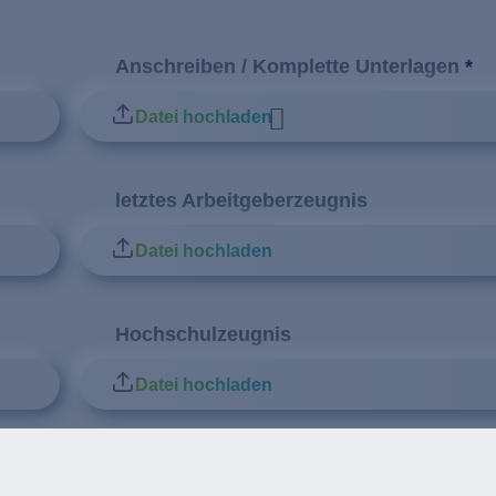
Anschreiben / Komplette Unterlagen
*
Datei hochladen
letztes Arbeitgeberzeugnis
Datei hochladen
Hochschulzeugnis
Datei hochladen