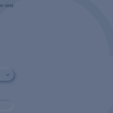
cycling
 / Adsorption
n sind.
mittel
e
ausch
echnologie
erfahren
tion
ie
ehr