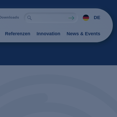
DE
Downloads
Referenzen
Innovation
News & Events
ien
rfahren
tung
Verfahren
tionsverfahren
an-Verfahren
il
Flockung / Sedimentation