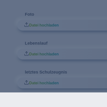
Foto
Datei hochladen
Lebenslauf
Datei hochladen
letztes Schulzeugnis
Datei hochladen