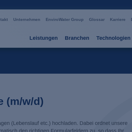
takt
Unternehmen
EnviroWater Group
Glossar
Karriere
Leistungen
Branchen
Technologien
Leistungen
Branchen
Technolog
Beratung & Planung
Automotive
Aerobe Ve
Anlagen
Bergbau / Erzverarbei
Anaerobe 
Services
Chemie / Petrochemie
AOP Oxida
e (m/w/d)
Anlagenmanagement
Glas / Keramik
Biomembr
Großwäschereien / Text
Fällung / 
gen (Lebenslauf etc.) hochladen. Dabei ordnet unsere
tisch den richtigen Formularfeldern zu, so dass Ihr