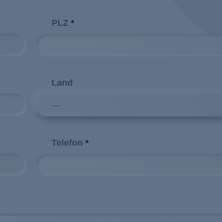
PLZ
*
Land
---
Telefon
*