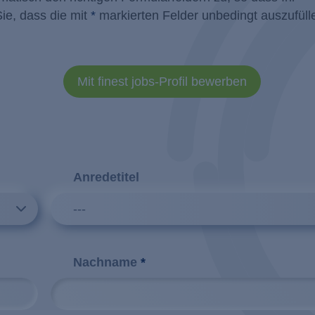
Industrielles Wasserre
Filtration
ie, dass die mit
*
markierten Felder unbedingt auszufülle
Kosmetik / Reinigungs
Flotation
Lebensmittel / Getränk
Ionenaust
Mit finest jobs-Profil bewerben
Metall- / Oberflächent
Membranv
Molkereien
Neutralisa
Pharma / Biotechnolog
Anredetitel
Regenerative Energie
---
Transportwesen / Verk
Nachname
*