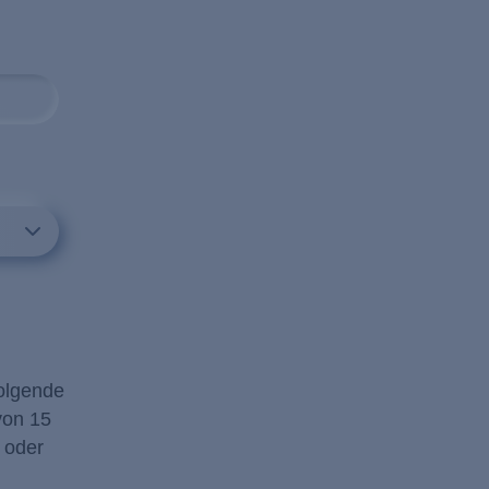
olgende
von 15
 oder