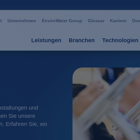
t
Unternehmen
EnviroWater Group
Glossar
Karriere
Do
Leistungen
Branchen
Technologien
Leistungen
Branchen
Technolog
Beratung & Planung
Automotive
Aerobe Ve
Anlagen
Bergbau / Erzverarbei
Anaerobe 
Services
Chemie / Petrochemie
AOP Oxida
nstaltungen und
nen Sie unsere
Anlagenmanagement
Glas / Keramik
Biomembr
. Erfahren Sie, wo
Großwäschereien / Text
Fällung / 