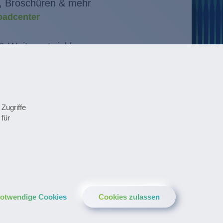
, Broschüren & mehr
adcenter
& Weiterentwicklung
n entdecken
 im Überblick
minen
Zugriffe
für
cal Newsletter anmelden
notwendige Cookies
Cookies zulassen
LinkedIn
YouTube
Facebook
Instagram
XING
Twitter