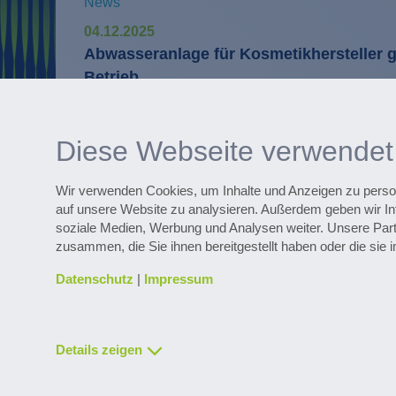
News
04.12.2025
Abwasseranlage für Kosmetikhersteller g
Betrieb
Digitale Services
WaterExpert™ unterstützt bei täglichen 
Diese Webseite verwendet
Anlagenbetrieb und liefert Hinweise zur 
Wir verwenden Cookies, um Inhalte und Anzeigen zu persona
auf unsere Website zu analysieren. Außerdem geben wir In
soziale Medien, Werbung und Analysen weiter. Unsere Part
Entdecken Sie zahlreiche Referenzpr
zusammen, die Sie ihnen bereitgestellt haben oder die si
Datenschutz
|
Impressum
Details zeigen
Kontakt & Service
Downloads
Glossar