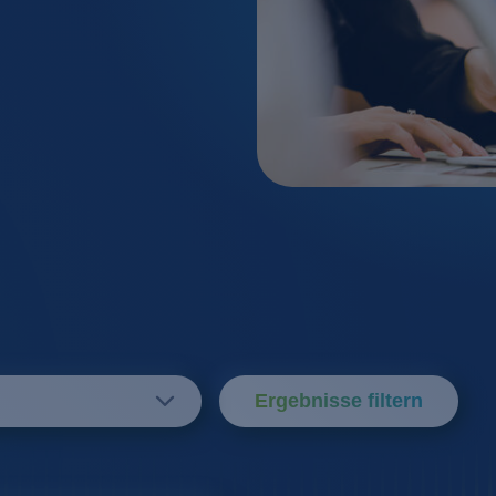
Kosmetik / Reinigungs
Filtration
Lebensmittel / Getränk
Flotation
Metall- / Oberflächent
Ionenaust
Molkereien
Membranv
Pharma / Biotechnolog
Neutralisa
Transportwesen / Verk
Ergebnisse filtern