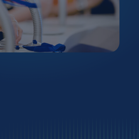
mittel
 / Adsorption
e
echnologie
ausch
erfahren
ie
tion
ehr