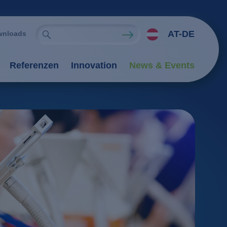
AT-DE
wnloads
Referenzen
Innovation
News & Events
ien
rfahren
tung
Verfahren
tionsverfahren
an-Verfahren
il
Flockung / Sedimentation