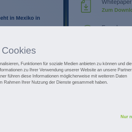
Whitepaper
Zum Downlo
eht in Mexiko in
Forschung 
Innovatione
Routinen im
 Cookies
Optimierung
Alle Events
Zu den Ter
lisieren, Funktionen für soziale Medien anbieten zu können und die 
formationen zu Ihrer Verwendung unserer Website an unsere Partner 
ner führen diese Informationen möglicherweise mit weiteren Daten
ojekte
Zum Pharmaceuti
e im Rahmen Ihrer Nutzung der Dienste gesammelt haben.
Nur 
Datenschutz
Impressum