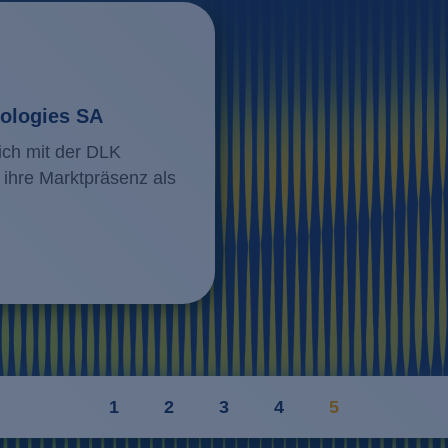
ologies SA
ich mit der DLK
 ihre Marktpräsenz als
1
2
3
4
5