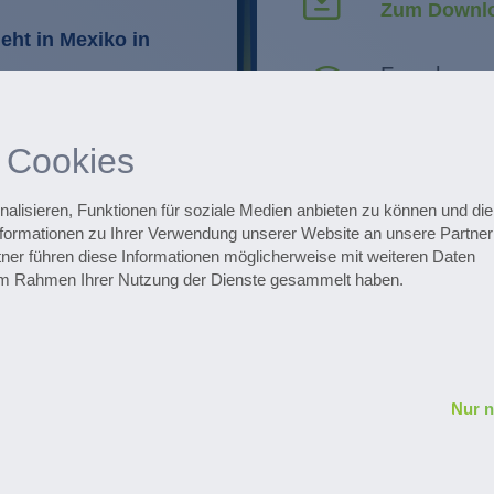
Zum Downlo
eht in Mexiko in
Forschung 
Innovatione
Routinen im
 Cookies
Optimierung
Alle Events
Zu den Ter
lisieren, Funktionen für soziale Medien anbieten zu können und die 
formationen zu Ihrer Verwendung unserer Website an unsere Partner 
ner führen diese Informationen möglicherweise mit weiteren Daten
ojekte
Zum Pharmaceuti
e im Rahmen Ihrer Nutzung der Dienste gesammelt haben.
Nur 
Datenschutz
Impressum