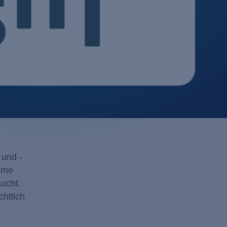
mittel
 / Adsorption
e
echnologie
ausch
erfahren
ie
tion
ehr
 und -
röme
ucht.
htlich