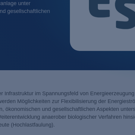
Kosmetik / Reinigungs
Filtration
ranlage unter
d gesellschaftlichen
Lebensmittel / Getränk
Flotation
Metall- / Oberflächent
Ionenaust
Molkereien
Membranv
Pharma / Biotechnolog
Neutralisa
Transportwesen / Verk
her Infrastruktur im Spannungsfeld von Energieerzeugung
erden Möglichkeiten zur Flexibilisierung der Energiest
en, ökonomischen und gesellschaftlichen Aspekten unters
iterentwicklung anaerober biologischer Verfahren hinsic
eute (Hochlastfaulung).